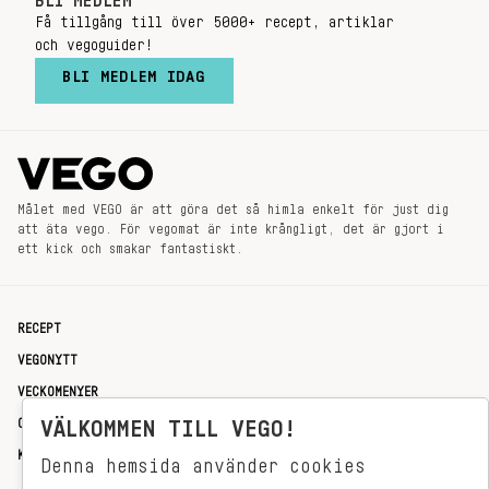
BLI MEDLEM
Få tillgång till över 5000+ recept, artiklar
och vegoguider!
BLI MEDLEM IDAG
Målet med VEGO är att göra det så himla enkelt för just dig
att äta vego. För vegomat är inte krångligt, det är gjort i
ett kick och smakar fantastiskt.
RECEPT
VEGONYTT
VECKOMENYER
VÄLKOMMEN TILL VEGO!
OM OSS
KONTAKT
Denna hemsida använder cookies