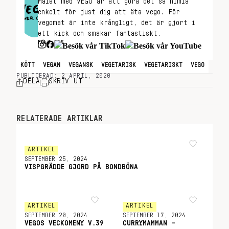
Målet med VEGO är att göra det så himla
enkelt för just dig att äta vego. För
vegomat är inte krångligt, det är gjort i
ett kick och smakar fantastiskt.
FÖLJ OSS
KÖTT
VEGAN
VEGANSK
VEGETARISK
VEGETARISKT
VEGO
PUBLICERAD: 2 APRIL, 2020
DELA
SKRIV UT
RELATERADE ARTIKLAR
ARTIKEL
SEPTEMBER 25, 2024
VISPGRÄDDE GJORD PÅ BONDBÖNA
ARTIKEL
ARTIKEL
SEPTEMBER 20, 2024
SEPTEMBER 17, 2024
VEGOS VECKOMENY V.39
CURRYMAMMAN –