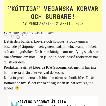
”KÖTTIGA” VEGANSKA KORVAR
OCH BURGARE!
AV
VEGOMAGASINET
2 APRIL, 2020
AV
VEGOMAGASINET
2 APRIL, 2020
GILLA
DELA
Det är dels burgare, korvare och hotdogs. Produkterna är
baserade på ärtprotein, vetegluten, sojaprotein, svamp, rödbeta
och andra godsaker. De har en köttig textur och fyllig smak som
ska påminna om kött. Och ja, de ”blöder” också rödbetssaft när
du steker dem.
Produkterna går att köpa på ICA Supermarket, men vi har inte
hunnit testa de än eller vet vad de kostar.
Kolla in produkterna och hitta din närmaste butik
. De är
här
fortfarande nya så det kan ta ett tag innan de har letat sig ut i
landet.
KRAVLÖS VEGOMAT ÅT ALLA!