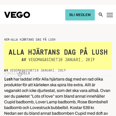
BLI MEDLEM
HEM
›
ALLA HJÄRTANS DAG PÅ LUSH
ALLA HJÄRTANS DAG PÅ LUSH
AV
VEGOMAGASINET
10 JANUARI, 2017
AV
VEGOMAGASINET
10 JANUARI, 2017
GILLA
DELA
har laddat inför Alla hjärtans dag med en rad olika
Lush
produkter för att kärleken ska spira lite extra. Allt är
veganskt och icke djurtestat, som det ska vara alltså. Ovan
ser du paketet ”Lots of love” som bland annat innehåller
Cupid badbomb, Lover Lamp badbomb, Rose Bombshell
badbomb och Lovestruck bubbelbit. Kostar 539 kr.
Nedan ser du bland annat badbomben Cupid med doft av