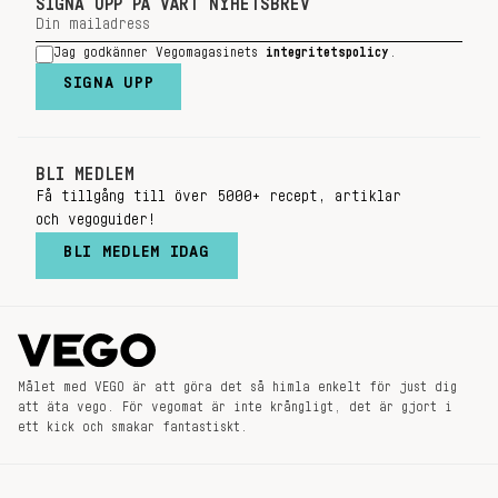
SIGNA UPP PÅ VÅRT NYHETSBREV
Jag godkänner Vegomagasinets
integritetspolicy
.
SIGNA UPP
BLI MEDLEM
Få tillgång till över 5000+ recept, artiklar
och vegoguider!
BLI MEDLEM IDAG
Målet med VEGO är att göra det så himla enkelt för just dig
att äta vego. För vegomat är inte krångligt, det är gjort i
ett kick och smakar fantastiskt.