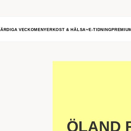
FÄRDIGA VECKOMENYER
KOST & HÄLSA
E-TIDNING
PREMIU
ÖLAND R