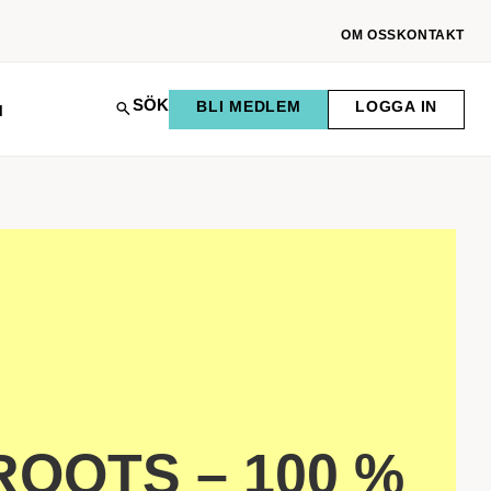
OM OSS
KONTAKT
SÖK
BLI MEDLEM
LOGGA IN
M
OOTS – 100 %