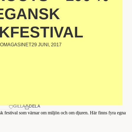
EGANSK
KFESTIVAL
OMAGASINET
29 JUNI, 2017
GILLA
DELA
k festival som värnar om miljön och om djuren. Här finns fyra egna