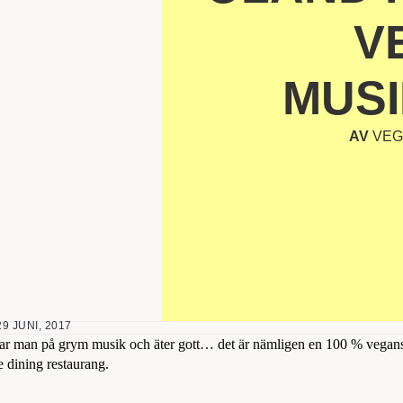
V
MUSI
AV
VEG
29 JUNI, 2017
snar man på grym musik och äter gott… det är nämligen en 100 % vegans
ne dining restaurang.