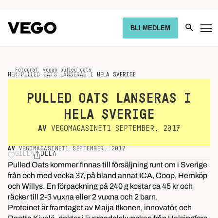
BLI MEDLEM
Fotograf: vegan pulled oats
HEM
›
PULLED OATS LANSERAS I HELA SVERIGE
PULLED OATS LANSERAS I
HELA SVERIGE
AV
VEGOMAGASINET
1 SEPTEMBER, 2017
AV
VEGOMAGASINET
1 SEPTEMBER, 2017
GILLA
DELA
Pulled Oats kommer finnas till försäljning runt om i Sverige
från och med vecka 37, på bland annat ICA, Coop, Hemköp
och Willys. En förpackning på 240 g kostar ca 45 kr och
räcker till 2-3 vuxna eller 2 vuxna och 2 barn.
Proteinet är framtaget av Maija Itkonen, innovatör, och