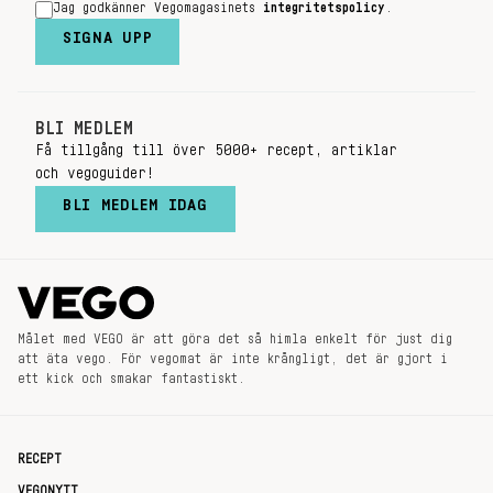
Jag godkänner Vegomagasinets
integritetspolicy
.
SIGNA UPP
BLI MEDLEM
Få tillgång till över 5000+ recept, artiklar
och vegoguider!
BLI MEDLEM IDAG
Målet med VEGO är att göra det så himla enkelt för just dig
att äta vego. För vegomat är inte krångligt, det är gjort i
ett kick och smakar fantastiskt.
RECEPT
VEGONYTT