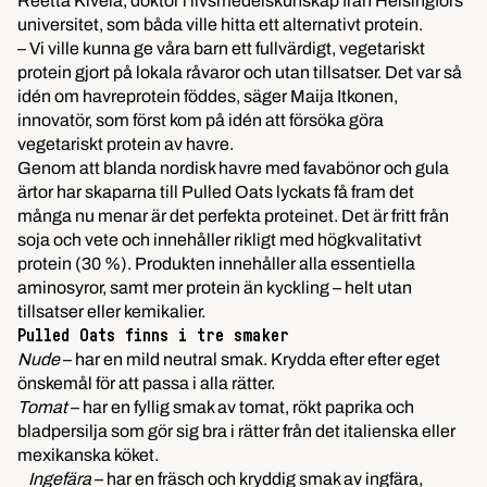
Reetta Kivelä, doktor i livsmedelskunskap från Helsingfors
universitet, som båda ville hitta ett alternativt protein.
– Vi ville kunna ge våra barn ett fullvärdigt, vegetariskt
protein gjort på lokala råvaror och utan tillsatser. Det var så
idén om havreprotein föddes, säger Maija Itkonen,
innovatör, som först kom på idén att försöka göra
vegetariskt protein av havre.
Genom att blanda nordisk havre med favabönor och gula
ärtor har skaparna till Pulled Oats lyckats få fram det
många nu menar är det perfekta proteinet. Det är fritt från
soja och vete och innehåller rikligt med högkvalitativt
protein (30 %). Produkten innehåller alla essentiella
aminosyror, samt mer protein än kyckling – helt utan
tillsatser eller kemikalier.
Pulled Oats finns i tre smaker
Nude
– har en mild neutral smak. Krydda efter efter eget
önskemål för att passa i alla rätter.
Tomat
– har en fyllig smak av tomat, rökt paprika och
bladpersilja som gör sig bra i rätter från det italienska eller
mexikanska köket.
Ingefära
– har en fräsch och kryddig smak av ingfära,