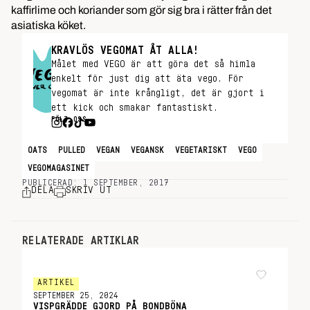
kaffirlime och koriander som gör sig bra i rätter från det
asiatiska köket.
KRAVLÖS VEGOMAT ÅT ALLA!
Målet med VEGO är att göra det så himla
enkelt för just dig att äta vego. För
vegomat är inte krångligt, det är gjort i
ett kick och smakar fantastiskt.
FÖLJ OSS
OATS
PULLED
VEGAN
VEGANSK
VEGETARISKT
VEGO
VEGOMAGASINET
PUBLICERAD: 1 SEPTEMBER, 2017
DELA
SKRIV UT
RELATERADE ARTIKLAR
ARTIKEL
SEPTEMBER 25, 2024
VISPGRÄDDE GJORD PÅ BONDBÖNA