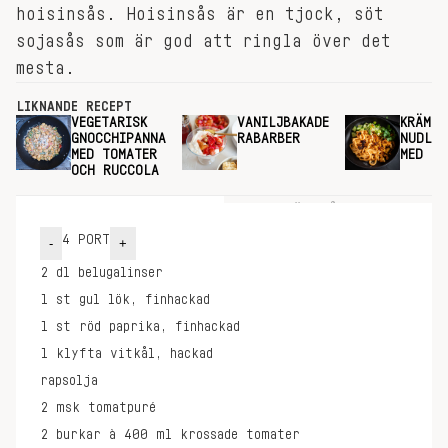
hoisinsås. Hoisinsås är en tjock, söt
sojasås som är god att ringla över det
mesta.
LIKNANDE RECEPT
VEGETARISK
VANILJBAKADE
KRÄMIG
GNOCCHIPANNA
RABARBER
NUDLAR
MED TOMATER
MED TO
OCH RUCCOLA
INGREDIENSER
GÖR SÅ HÄR
4
PORT
-
+
2
dl
belugalinser
1
st
gul lök, finhackad
1
st
röd paprika, finhackad
1
klyfta
vitkål, hackad
rapsolja
2
msk
tomatpuré
2
burkar à 400 ml
krossade tomater