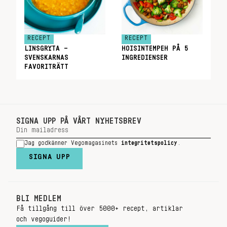
RECEPT
RECEPT
LINSGRYTA –
HOISINTEMPEH PÅ 5
SVENSKARNAS
INGREDIENSER
FAVORITRÄTT
SIGNA UPP PÅ VÅRT NYHETSBREV
Jag godkänner Vegomagasinets
integritetspolicy
.
SIGNA UPP
BLI MEDLEM
Få tillgång till över 5000+ recept, artiklar
och vegoguider!