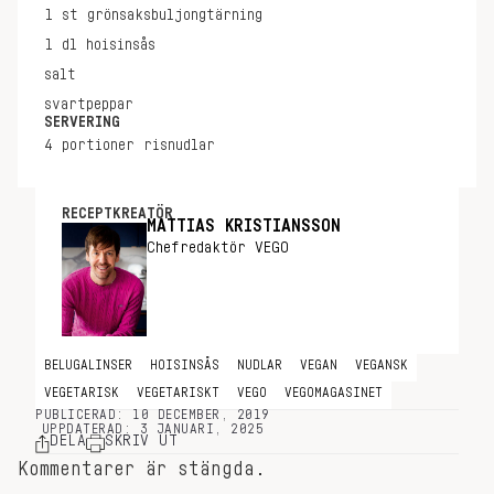
1
st
grönsaksbuljongtärning
1
dl
hoisinsås
salt
svartpeppar
SERVERING
4
portioner
risnudlar
RECEPTKREATÖR
MATTIAS KRISTIANSSON
Chefredaktör VEGO
BELUGALINSER
HOISINSÅS
NUDLAR
VEGAN
VEGANSK
VEGETARISK
VEGETARISKT
VEGO
VEGOMAGASINET
PUBLICERAD: 10 DECEMBER, 2019
UPPDATERAD: 3 JANUARI, 2025
DELA
SKRIV UT
Kommentarer är stängda.