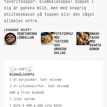
favoritsoppor: blomkålssoppa! Soppan i
sig är ganska mild, men med knaprig
shiitakebacon på toppen blir den något
alldeles extra.
LIKNANDE RECEPT
VEGETARISKA
POTATISPAJ
SMASH
LÖKBOLLAR
MED
TACOS
TZATZIKI
MED
OCH
SVARTA
GREKISK
BÖNOR
SALLAD
INGREDIENSER
GÖR SÅ HÄR
4
PORT
-
+
BLOMKÅLSSOPPA
2
st
purjolökar, tunt skivade
2
st
vitlöksklyftor, tunt skivade
600
g
fryst blomkål
1
liter
vatten
1
burk à 400 g
små vita bönor