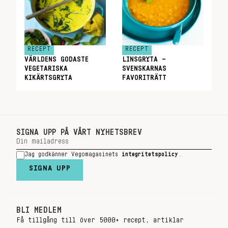
RECEPT
RECEPT
VÄRLDENS GODASTE
LINSGRYTA –
VEGETARISKA
SVENSKARNAS
KIKÄRTSGRYTA
FAVORITRÄTT
SIGNA UPP PÅ VÅRT NYHETSBREV
Jag godkänner Vegomagasinets
integritetspolicy
.
SIGNA UPP
BLI MEDLEM
Få tillgång till över 5000+ recept, artiklar