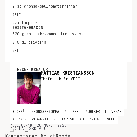
2
st
grönsaksbuljongtärningar
salt
svartpeppar
SHIITAKEBACON
300
g
shiitakesvamp, tunt skivad
0.5
dl
olivolja
salt
RECEPTKREATÖR
MATTIAS KRISTIANSSON
Chefredaktör VEGO
BLOMKÅL
GRÖNSAKSSOPPA
MJÖLKFRI
MJÖLKFRITT
VEGAN
VEGANSK
VEGANSKT
VEGETARISK
VEGETARISKT
VEGO
PUBLICERAD: 20 MARS, 2025
DELA
SKRIV UT
Kommentarer är stängda.