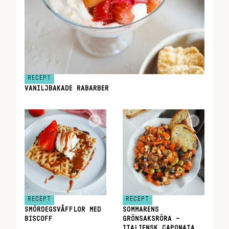
RECEPT
VANILJBAKADE RABARBER
RECEPT
RECEPT
SMÖRDEGSVÅFFLOR MED
SOMMARENS
BISCOFF
GRÖNSAKSRÖRA –
ITALIENSK CAPONATA