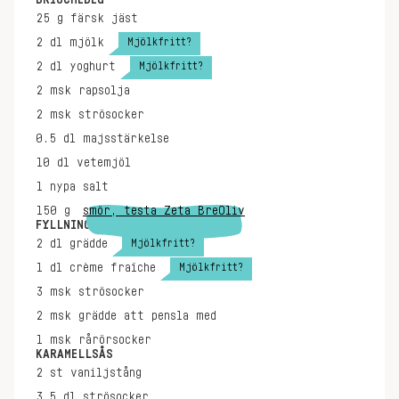
BRIOCHEDEG
25
g
färsk jäst
Mjölkfritt?
2
dl
mjölk
Mjölkfritt?
2
dl
yoghurt
2
msk
rapsolja
2
msk
strösocker
0.5
dl
majsstärkelse
10
dl
vetemjöl
1
nypa
salt
150
g
smör, testa Zeta BreOliv
FYLLNING
Mjölkfritt?
2
dl
grädde
Mjölkfritt?
1
dl
crème fraîche
3
msk
strösocker
2
msk
grädde att pensla med
1
msk
rårörsocker
KARAMELLSÅS
2
st
vaniljstång
3.5
dl
strösocker