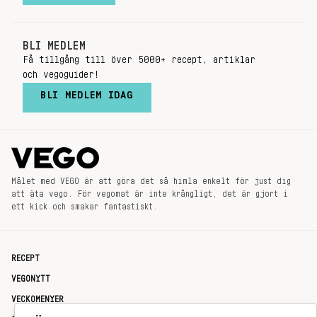
BLI MEDLEM
Få tillgång till över 5000+ recept, artiklar
och vegoguider!
BLI MEDLEM IDAG
Målet med VEGO är att göra det så himla enkelt för just dig
att äta vego. För vegomat är inte krångligt, det är gjort i
ett kick och smakar fantastiskt.
RECEPT
VEGONYTT
VECKOMENYER