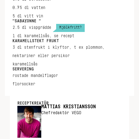
0.75
dl
vatten
5
dl
vitt vin
”SABAYONNE ”
Mjölkfritt?
2.5
dl
vispgrädde
1
dl
karamellsås, se recept
KARAMELLSTEKT FRUKT
3
dl
stenfrukt i klyftor, t ex plommon,
nektariner eller persikor
karamellsås
SERVERING
rostade mandelflagor
florsocker
RECEPTKREATÖR
MATTIAS KRISTIANSSON
Chefredaktör VEGO