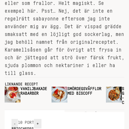
eller som frallor. Helt magiskt. Se
exempel här. Psst… Nej, det är inte en
regelrätt sabayonne eftersom jag inte
använder mig av ägg. Det är vispad grädde
smaksatt med en löjligt god sockerlag, men
jag behöll namnet från originalreceptet.
Karamellsåsen går för övrigt att frysa in
och är jättegod att strö över färsk frukt,
sjuda plommon och nektariner i eller ha
till glass.
LIKNANDE RECEPT
VANILJBAKADE
SMÖRDEGSVÅFFLOR
SOM
RABARBER
MED BISCOFF
GRÖ
- I
CAP
INGREDIENSER
GÖR SÅ HÄR
10
PORT
-
+