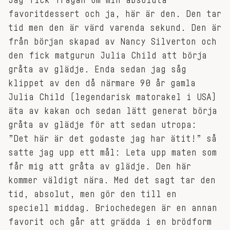
Jag fick frågan om min absoluta
favoritdessert och ja, här är den. Den tar
tid men den är värd varenda sekund. Den är
från början skapad av Nancy Silverton och
den fick matgurun Julia Child att börja
gråta av glädje. Enda sedan jag såg
klippet av den då närmare 90 år gamla
Julia Child (legendarisk matorakel i USA)
äta av kakan och sedan lätt generat börja
gråta av glädje för att sedan utropa:
”Det här är det godaste jag har ätit!” så
satte jag upp ett mål: Leta upp maten som
får mig att gråta av glädje. Den här
kommer väldigt nära. Med det sagt tar den
tid, absolut, men gör den till en
speciell middag. Briochedegen är en annan
favorit och går att grädda i en brödform