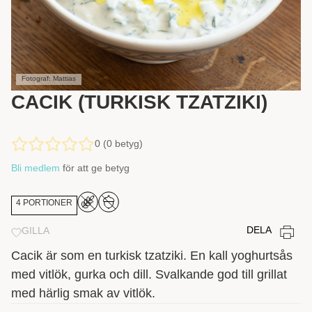
Fotograf: Mattias
CACIK (TURKISK TZATZIKI)
0 (0 betyg)
Bli medlem
för att ge betyg
4 PORTIONER
DELA
GILLA
Cacik är som en turkisk tzatziki. En kall yoghurtsås
med vitlök, gurka och dill. Svalkande god till grillat
med härlig smak av vitlök.