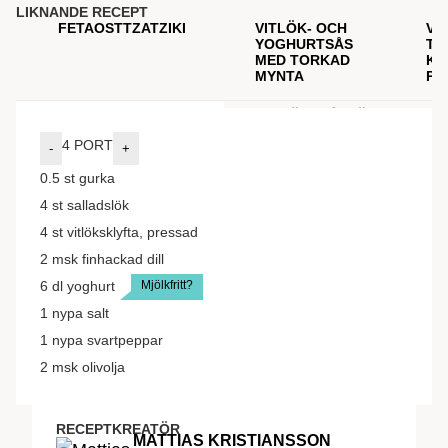
LIKNANDE RECEPT
FETAOSTTZATZIKI
VITLÖK- OCH
VE
YOGHURTSÅS
TU
MED TORKAD
KE
MYNTA
PA
INGREDIENSER
GÖR SÅ HÄR
4
PORT
-
+
0.5
st
gurka
4
st
salladslök
4
st
vitlöksklyfta, pressad
2
msk
finhackad dill
Mjölkfritt?
6
dl
yoghurt
1
nypa
salt
1
nypa
svartpeppar
2
msk
olivolja
RECEPTKREATÖR
MATTIAS KRISTIANSSON