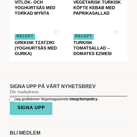
VITLÖK- OCH
VEGETARISK TURKISK
YOGHURTSÅS MED
KÖFTE KEBAB MED
TORKAD MYNTA
PAPRIKASALLAD
RECEPT
RECEPT
GREKISK TZATZIKI
TURKISK
(YOGHURTSÅS MED
TOMATSALLAD –
GURKA)
DOMATES EZMESI
SIGNA UPP PÅ VÅRT NYHETSBREV
Jag godkänner Vegomagasinets
integritetspolicy
.
SIGNA UPP
BLI MEDLEM