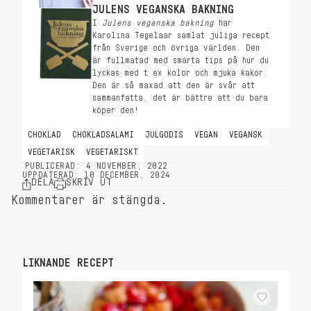
JULENS VEGANSKA BAKNING
I
Julens veganska bakning
har
Karolina Tegelaar samlat juliga recept
från Sverige och övriga världen. Den
är fullmatad med smarta tips på hur du
lyckas med t ex kolor och mjuka kakor.
Den är så maxad att den är svår att
sammanfatta, det är bättre att du bara
köper den!
CHOKLAD
CHOKLADSALAMI
JULGODIS
VEGAN
VEGANSK
VEGETARISK
VEGETARISKT
PUBLICERAD: 4 NOVEMBER, 2022
UPPDATERAD: 10 DECEMBER, 2024
DELA
SKRIV UT
Kommentarer är stängda.
LIKNANDE RECEPT