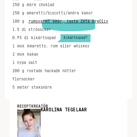
250
g
mörk choklad
250
g
amaretti/biscotti/andra kakor
100
g
rumsvarmt smör, testa Zeta BreOliv
1.5
dl
strösocker
Kikärtsspad?
0.75
dl
kikärtsspad
1
msk
Amaretto, rom eller whiskey
2
msk
kakao
1
nypa
salt
200
g
rostade hackade nötter
florsocker
5
meter
steksnöre
RECEPTKREATÖR
KAROLINA TEGELAAR