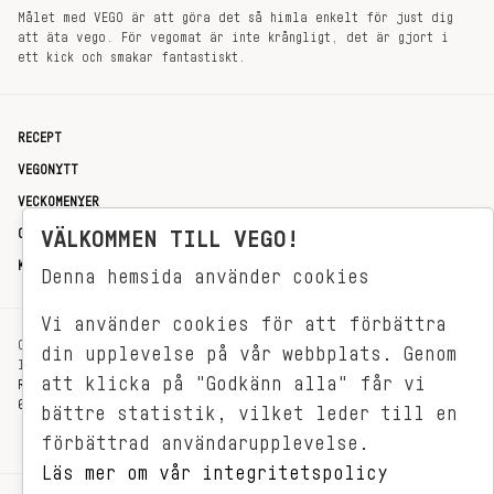
Målet med VEGO är att göra det så himla enkelt för just dig
att äta vego. För vegomat är inte krångligt, det är gjort i
ett kick och smakar fantastiskt.
RECEPT
VEGONYTT
VECKOMENYER
OM OSS
VÄLKOMMEN TILL VEGO!
KONTAKT
Denna hemsida använder cookies
Vi använder cookies för att förbättra
OXENSTIERNSGATAN 33
din upplevelse på vår webbplats. Genom
114 27 STOCKHOLM
att klicka på "Godkänn alla" får vi
REDAKTIONEN@VEGOMAGASINET.SE
08-799 62 01
bättre statistik, vilket leder till en
förbättrad användarupplevelse.
Läs mer om vår integritetspolicy