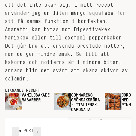
att det inte skär sig. I mitt recept
använder jag en liten mängd aquafaba för
att få samma funktion i konfekten.
Amaretti kan bytas mot Digestivekex,
Mariekex eller till exempel pepparkakor.
Det går bra att använda orostade nötter,
men de ger mindre smak. Se till att
kakorna och nötterna är i mindre bitar,
annars blir det svårt att skära skivor av
salamin.
LIKNANDE RECEPT
VANILJBAKADE
SOMMARENS
JORDNÖ
RABARBER
GRÖNSAKSRÖRA
MED SA
- ITALIENSK
PINNAR
CAPONATA
INGREDIENSER
GÖR SÅ HÄR
4
PORT
-
+