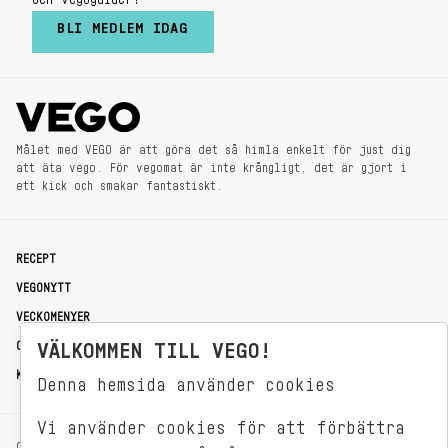
och vegoguider!
BLI MEDLEM IDAG
Målet med VEGO är att göra det så himla enkelt för just dig
att äta vego. För vegomat är inte krångligt, det är gjort i
ett kick och smakar fantastiskt.
RECEPT
VEGONYTT
VECKOMENYER
OM OSS
VÄLKOMMEN TILL VEGO!
KONTAKT
Denna hemsida använder cookies
Vi använder cookies för att förbättra
OXENSTIERNSGATAN 33