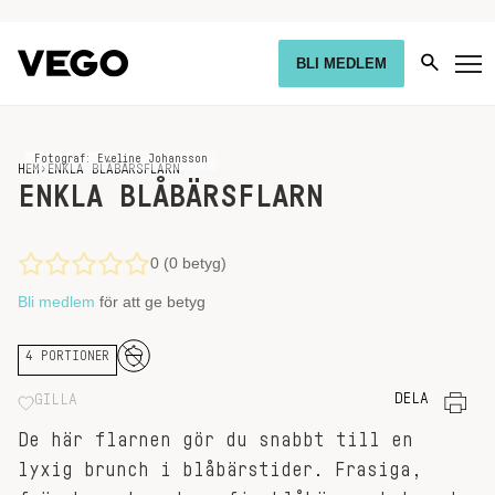
BLI MEDLEM
Fotograf: Eveline Johansson
HEM
›
ENKLA BLÅBÄRSFLARN
ENKLA BLÅBÄRSFLARN
0 (0 betyg)
Bli medlem
för att ge betyg
4 PORTIONER
DELA
GILLA
De här flarnen gör du snabbt till en
lyxig brunch i blåbärstider. Frasiga,