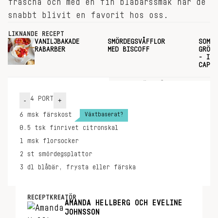
fräscha och med en fin blåbärssmak har de
snabbt blivit en favorit hos oss.
LIKNANDE RECEPT
VANILJBAKADE
SMÖRDEGSVÅFFLOR
SOMMA
RABARBER
MED BISCOFF
GRÖNS
- ITA
CAPO
INGREDIENSER
GÖR SÅ HÄR
4
PORT
-
+
Växtbaserat?
6
msk
färskost
0.5
tsk
finrivet citronskal
1
msk
florsocker
2
st
smördegsplattor
3
dl
blåbär, frysta eller färska
RECEPTKREATÖR
AMANDA HELLBERG OCH EVELINE
JOHNSSON