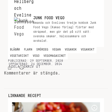
JUNK FOOD VEGO
Amanda och Evelines tredje kokbok Junk
Food Vego (Kakao förlag) flörtar med
skräpmat, men gör det på sitt sätt:
svenska smaker, hälsosammare och
avskalat.
BLÅBÄR
FLARN
SMÖRDEG
VEGAN
VEGANSK
VEGANSKT
VEGETARISKT
VEGO
VEGOMAGASINET
PUBLICERAD: 29 SEPTEMBER, 2020
UPPDATERAD: 26 DECEMBER, 2024
DELA
SKRIV UT
Kommentarer är stängda.
LIKNANDE RECEPT