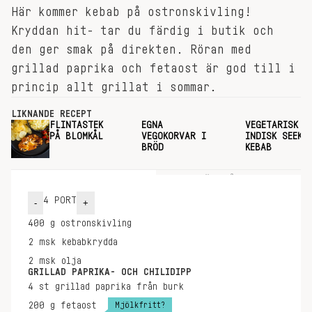
Här kommer kebab på ostronskivling!
Kryddan hit- tar du färdig i butik och
den ger smak på direkten. Röran med
grillad paprika och fetaost är god till i
princip allt grillat i sommar.
LIKNANDE RECEPT
FLINTASTEK
EGNA
VEGETARISK
PÅ BLOMKÅL
VEGOKORVAR I
INDISK SEEKH
BRÖD
KEBAB
INGREDIENSER
GÖR SÅ HÄR
4
PORT
-
+
400
g
ostronskivling
2
msk
kebabkrydda
2
msk
olja
GRILLAD PAPRIKA- OCH CHILIDIPP
4
st
grillad paprika från burk
Mjölkfritt?
200
g
fetaost