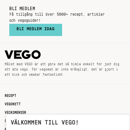
BLI MEDLEM
Få tillgång till över 5000+ recept, artiklar
och vegoguider!
BLI MEDLEM IDAG
Målet med VEGO är att göra det så himla enkelt för just dig
att äta vego. För vegomat är inte krångligt, det är gjort i
ett kick och smakar fantastiskt.
RECEPT
VEGONYTT
VECKOMENYER
OM OSS
VÄLKOMMEN TILL VEGO!
KONTAKT