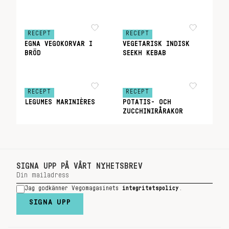
RECEPT
RECEPT
EGNA VEGOKORVAR I
VEGETARISK INDISK
BRÖD
SEEKH KEBAB
RECEPT
RECEPT
LEGUMES MARINIÈRES
POTATIS- OCH
ZUCCHINIRÅRAKOR
SIGNA UPP PÅ VÅRT NYHETSBREV
Jag godkänner Vegomagasinets
integritetspolicy
.
SIGNA UPP