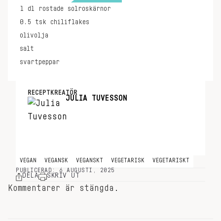
1
dl
rostade solroskärnor
0.5
tsk
chiliflakes
olivolja
salt
svartpeppar
RECEPTKREATÖR
JULIA TUVESSON
VEGAN
VEGANSK
VEGANSKT
VEGETARISK
VEGETARISKT
PUBLICERAD: 6 AUGUSTI, 2025
DELA
SKRIV UT
Kommentarer är stängda.