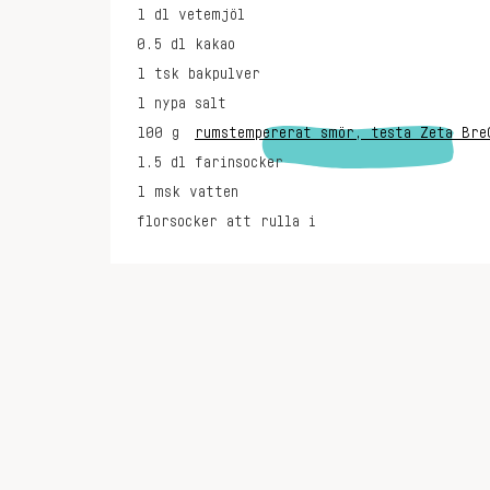
1
dl
vetemjöl
0.5
dl
kakao
1
tsk
bakpulver
1
nypa
salt
100
g
rumstempererat smör, testa Zeta Bre
1.5
dl
farinsocker
1
msk
vatten
florsocker att rulla i