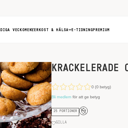
RDIGA VECKOMENYER
KOST & HÄLSA
E-TIDNING
PREMIUM
KRACKELERADE 
0 (0 betyg)
Bli medlem
för att ge betyg
25 PORTIONER
GILLA