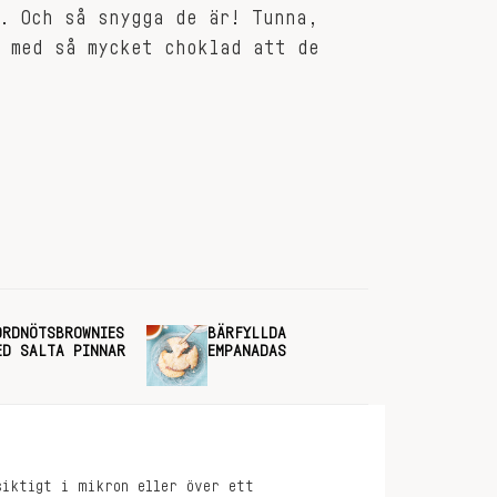
. Och så snygga de är! Tunna,
h med så mycket choklad att de
ORDNÖTSBROWNIES
BÄRFYLLDA
ED SALTA PINNAR
EMPANADAS
siktigt i mikron eller över ett