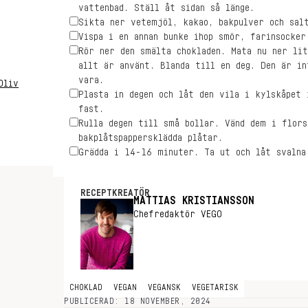
vattenbad. Ställ åt sidan så länge.
Sikta ner vetemjöl, kakao, bakpulver och sal
Vispa i en annan bunke ihop smör, farinsocker
Rör ner den smälta chokladen. Mata nu ner lit
allt är använt. Blanda till en deg. Den är in
vara.
Oliv
Plasta in degen och låt den vila i kylskåpet
fast.
Rulla degen till små bollar. Vänd dem i flors
bakplåtspappersklädda plåtar.
Grädda i 14-16 minuter. Ta ut och låt svalna
RECEPTKREATÖR
MATTIAS KRISTIANSSON
Chefredaktör VEGO
CHOKLAD
VEGAN
VEGANSK
VEGETARISK
PUBLICERAD: 18 NOVEMBER, 2024