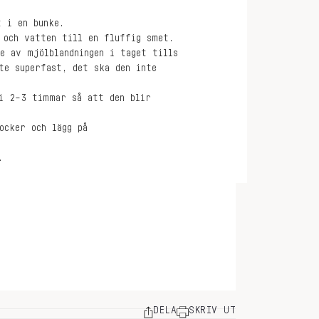
t i en bunke.
 och vatten till en fluffig smet.
e av mjölblandningen i taget tills
te superfast, det ska den inte
 i 2–3 timmar så att den blir
ocker och lägg på
.
DELA
SKRIV UT