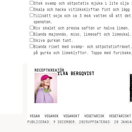
Stek svamp och sötpotatis mjuka i lite olja 
Skala och hacka vitlöksklyftan fint och lägg 
Tillsätt soja och ca 3 msk vatten så att det
spenaten.
Riv skalet och pressa saften ur halva limen.
Blanda majonnäs, miso, limesaft och limeskal.
Skiva gurkan tunt.
Blanda riset med svamp- och sötpotatisfräset,
på gurka och limeklyftor. Toppa med furikake,
RECEPTKREATÖR
YLVA BERGQVIST
VEGAN
VEGANSK
VEGANSKT
VEGETARISK
VEGETARISKT
PUBLICERAD: 9 DECEMBER, 2025
UPPDATERAD: 28 JANUA