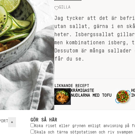
GILLA
Jag tycker att det är befr
utan sallat, gärna i en sk
heter. Isbergssallat gillar
men kombinationen isberg, t
Dessutom är många sallader 
får du se.
LIKNANDE RECEPT
KRÄMIGASTE
H
NUDLARNA MED TOFU
I
GÖR SÅ HÄR
ORT
+
Koka riset eller grynen enligt anvisning på f
Skala och tärna sötpotatisen och riv svampen