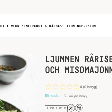
RDIGA VECKOMENYER
KOST & HÄLSA
E-TIDNING
PREMIUM
LJUMMEN RÅRIS
OCH MISOMAJON
0 (0 betyg)
Bli medlem
för att ge betyg
4 PORTIONER