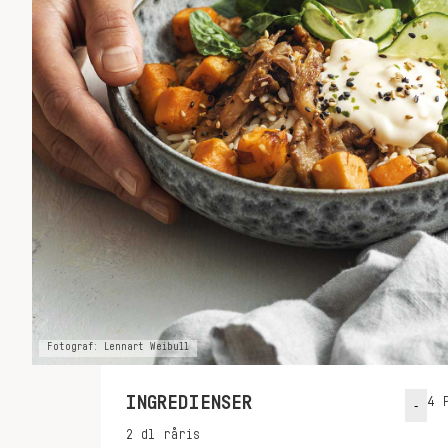
Fotograf: Lennart Weibull
INGREDIENSER
4
P
-
2
dl
råris