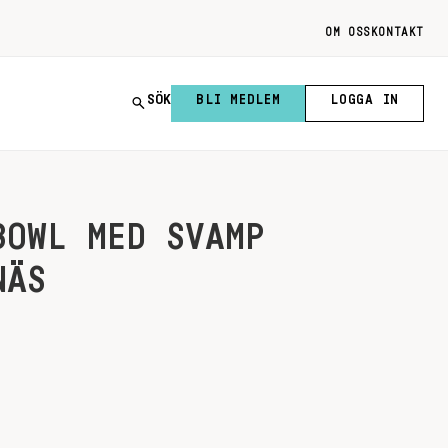
OM OSS
KONTAKT
SÖK
BLI MEDLEM
LOGGA IN
BOWL MED SVAMP
NÄS