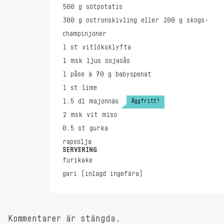
500
g
sötpotatis
300
g
ostronskivling eller 200 g skogs-
champinjoner
1
st
vitlöksklyfta
1
msk
ljus sojasås
1
påse à 70 g
babyspenat
1
st
lime
Äggfritt?
1.5
dl
majonnäs
2
msk
vit miso
0.5
st
gurka
rapsolja
SERVERING
furikake
gari (inlagd ingefära)
Kommentarer är stängda.