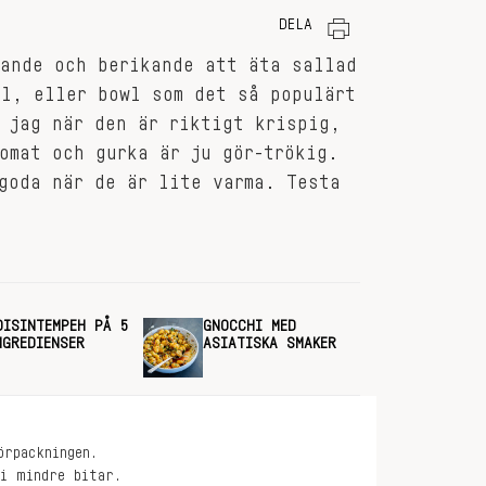
DELA
iande och berikande att äta sallad
ål, eller bowl som det så populärt
 jag när den är riktigt krispig,
omat och gurka är ju gör-trökig.
goda när de är lite varma. Testa
OISINTEMPEH PÅ 5
GNOCCHI MED
NGREDIENSER
ASIATISKA SMAKER
örpackningen.
 i mindre bitar.