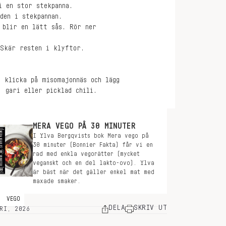
i en stor stekpanna.
den i stekpannan.
 blir en lätt sås. Rör ner
 Skär resten i klyftor.
 klicka på misomajonnäs och lägg
 gari eller picklad chili.
MERA VEGO PÅ 30 MINUTER
I Ylva Bergqvists bok Mera vego på
30 minuter (Bonnier Fakta) får vi en
rad med enkla vegorätter (mycket
veganskt och en del lakto-ovo). Ylva
är bäst när det gäller enkel mat med
maxade smaker.
VEGO
DELA
SKRIV UT
RI, 2026