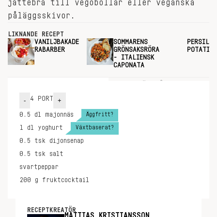
jättebra till vegobollar eller veganska
påläggsskivor.
LIKNANDE RECEPT
VANILJBAKADE
SOMMARENS
PERSILJE
RABARBER
GRÖNSAKSRÖRA
POTATIS
- ITALIENSK
CAPONATA
INGREDIENSER
GÖR SÅ HÄR
4
PORT
-
+
Äggfritt?
0.5
dl
majonnäs
Växtbaserat?
1
dl
yoghurt
0.5
tsk
dijonsenap
0.5
tsk
salt
svartpeppar
200
g
fruktcocktail
RECEPTKREATÖR
MATTIAS KRISTIANSSON