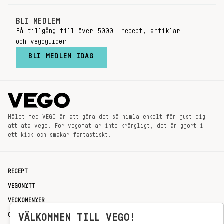
BLI MEDLEM
Få tillgång till över 5000+ recept, artiklar
och vegoguider!
BLI MEDLEM IDAG
Målet med VEGO är att göra det så himla enkelt för just dig
att äta vego. För vegomat är inte krångligt, det är gjort i
ett kick och smakar fantastiskt.
RECEPT
VEGONYTT
VECKOMENYER
OM OSS
VÄLKOMMEN TILL VEGO!