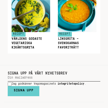
RECEPT
RECEPT
VÄRLDENS GODASTE
LINSGRYTA –
VEGETARISKA
SVENSKARNAS
KIKÄRTSGRYTA
FAVORITRÄTT
SIGNA UPP PÅ VÅRT NYHETSBREV
Jag godkänner Vegomagasinets
integritetspolicy
.
SIGNA UPP