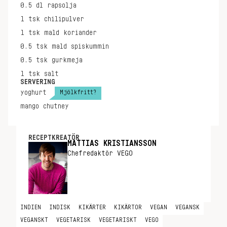
0.5
dl
rapsolja
1
tsk
chilipulver
1
tsk
mald koriander
0.5
tsk
mald spiskummin
0.5
tsk
gurkmeja
1
tsk
salt
SERVERING
Mjölkfritt?
yoghurt
mango chutney
RECEPTKREATÖR
MATTIAS KRISTIANSSON
Chefredaktör VEGO
INDIEN
INDISK
KIKÄRTER
KIKÄRTOR
VEGAN
VEGANSK
VEGANSKT
VEGETARISK
VEGETARISKT
VEGO