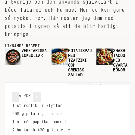
i Sverige och den används självklart i
både falafel och hummus. Men du kan göra
så mycket mer. Här rostar jag dem med
potatis i ugnen så att de blir härligt
krispiga.
LIKNANDE RECEPT
VEGETARISKA
POTATISPAJ
SMASH
LÖKBOLLAR
MED
TACOS
TZATZIKI
MED
OCH
SVARTA
GREKISK
BÖNOR
SALLAD
INGREDIENSER
GÖR SÅ HÄR
4
PORT
-
+
1
st
rödlök, i klyftor
500
g
potatis, i bitar
1
st
röd paprika, hackad
2
burkar à 400 g
kikärter