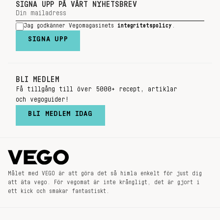
SIGNA UPP PÅ VÅRT NYHETSBREV
Jag godkänner Vegomagasinets
integritetspolicy
.
SIGNA UPP
BLI MEDLEM
Få tillgång till över 5000+ recept, artiklar
och vegoguider!
BLI MEDLEM IDAG
Målet med VEGO är att göra det så himla enkelt för just dig
att äta vego. För vegomat är inte krångligt, det är gjort i
ett kick och smakar fantastiskt.