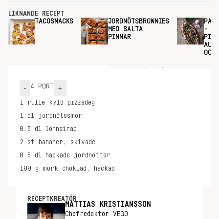
LIKNANDE RECEPT
TACOSNACKS
JORDNÖTSBROWNIES
PAST
MED SALTA
- MA
PINNAR
PIZ
AUBE
OCH
INGREDIENSER
GÖR SÅ HÄR
4
PORT
-
+
1
rulle
kyld pizzadeg
1
dl
jordnötssmör
0.5
dl
lönnsirap
2
st
bananer, skivade
0.5
dl
hackade jordnötter
100
g
mörk choklad, hackad
RECEPTKREATÖR
MATTIAS KRISTIANSSON
Chefredaktör VEGO