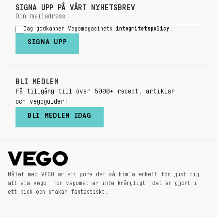
SIGNA UPP PÅ VÅRT NYHETSBREV
Jag godkänner Vegomagasinets
integritetspolicy
.
SIGNA UPP
BLI MEDLEM
Få tillgång till över 5000+ recept, artiklar
och vegoguider!
BLI MEDLEM IDAG
Målet med VEGO är att göra det så himla enkelt för just dig
att äta vego. För vegomat är inte krångligt, det är gjort i
ett kick och smakar fantastiskt.