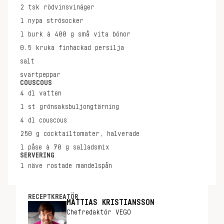
2
tsk
rödvinsvinäger
1
nypa
strösocker
1
burk à 400 g
små vita bönor
0.5
kruka
finhackad persilja
salt
svartpeppar
COUSCOUS
4
dl
vatten
1
st
grönsaksbuljongtärning
4
dl
couscous
250
g
cocktailtomater, halverade
1
påse à 70 g
salladsmix
SERVERING
1
näve
rostade mandelspån
RECEPTKREATÖR
MATTIAS KRISTIANSSON
Chefredaktör VEGO