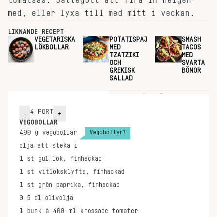
tomatsås. Jättegott att fira in helgen
med, eller lyxa till med mitt i veckan.
LIKNANDE RECEPT
VEGETARISKA
POTATISPAJ
SMASH
LÖKBOLLAR
MED
TACOS
TZATZIKI
MED
OCH
SVARTA
GREKISK
BÖNOR
SALLAD
INGREDIENSER
GÖR SÅ HÄR
4
PORT
-
+
VEGOBOLLAR
Vegobollar?
400
g
vegobollar
olja att steka i
1
st
gul lök, finhackad
1
st
vitlöksklyfta, finhackad
1
st
grön paprika, finhackad
0.5
dl
olivolja
1
burk à 400 ml
krossade tomater