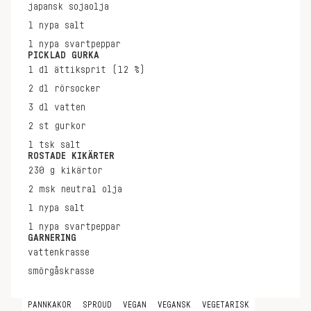
japansk sojaolja
1
nypa
salt
1
nypa
svartpeppar
PICKLAD GURKA
1
dl
ättiksprit (12 %)
2
dl
rörsocker
3
dl
vatten
2
st
gurkor
1
tsk
salt
ROSTADE KIKÄRTER
230
g
kikärtor
2
msk
neutral olja
1
nypa
salt
1
nypa
svartpeppar
GARNERING
vattenkrasse
smörgåskrasse
PANNKAKOR
SPROUD
VEGAN
VEGANSK
VEGETARISK