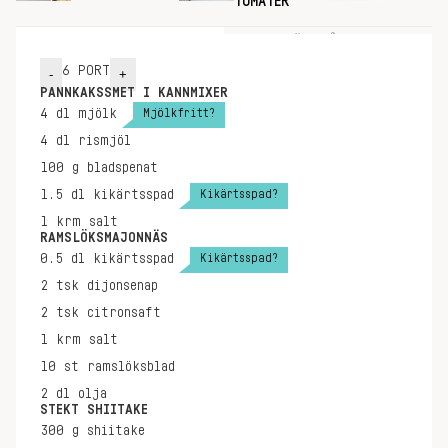
TOMATER
INGREDIENSER
GÖR SÅ HÄR
6
PORT
-
+
PANNKAKSSMET I KANNMIXER
Mjölkfritt?
4
dl
mjölk
4
dl
rismjöl
100
g
bladspenat
Kikärtsspad?
1.5
dl
kikärtsspad
1
krm
salt
RAMSLÖKSMAJONNÄS
Kikärtsspad?
0.5
dl
kikärtsspad
2
tsk
dijonsenap
2
tsk
citronsaft
1
krm
salt
10
st
ramslöksblad
2
dl
olja
STEKT SHIITAKE
300
g
shiitake