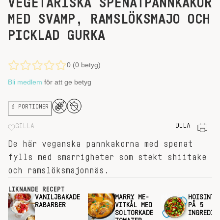
VEGETARISKA SPENATPANNKAKOR
MED SVAMP, RAMSLÖKSMAJO OCH
PICKLAD GURKA
0 (0 betyg)
Bli medlem
för att ge betyg
6 PORTIONER
DELA
GILLA
De här veganska pannkakorna med spenat
fylls med smarrigheter som stekt shiitake
och ramslöksmajonnäs.
LIKNANDE RECEPT
VANILJBAKADE
MARRY ME-
HOISINTE
RABARBER
VITKÅL MED
PÅ 5
SOLTORKADE
INGREDIE