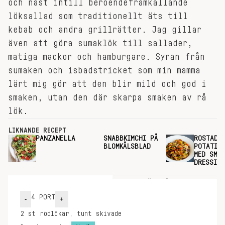
och näst intill beroendeframkallande
löksallad som traditionellt äts till
kebab och andra grillrätter. Jag gillar
även att göra sumaklök till sallader,
matiga mackor och hamburgare. Syran från
sumaken och isbadstricket som min mamma
lärt mig gör att den blir mild och god i
smaken, utan den där skarpa smaken av rå
lök.
LIKNANDE RECEPT
PANZANELLA
SNABBKIMCHI PÅ
ROSTAD
BLOMKÅLSBLAD
POTATIS
MED SMAK
DRESSING
INGREDIENSER
GÖR SÅ HÄR
4
PORT
-
+
2
st
rödlökar, tunt skivade