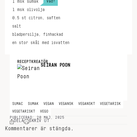
Vad?
1
msk
sumak
1
msk
olivolja
0.5
st
citron, saften
salt
bladpersilja, finhackad
en stor skål med isvatten
RECEPTKREATÖR
SEIRAN POON
SUMAC
SUMAK
VEGAN
VEGANSK
VEGANSKT
VEGETARISK
VEGETARISKT
VEGO
PUBLICERAD: 20 MAJ, 2025
DELA
SKRIV UT
Kommentarer är stängda.