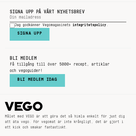
SIGNA UPP PÅ VÅRT NYHETSBREV
Jag godkänner Vegomagasinets
integritetspolicy
.
SIGNA UPP
BLI MEDLEM
Få tillgång till över 5000+ recept, artiklar
och vegoguider!
BLI MEDLEM IDAG
Målet med VEGO är att göra det så himla enkelt för just dig
att äta vego. För vegomat är inte krångligt, det är gjort i
ett kick och smakar fantastiskt.