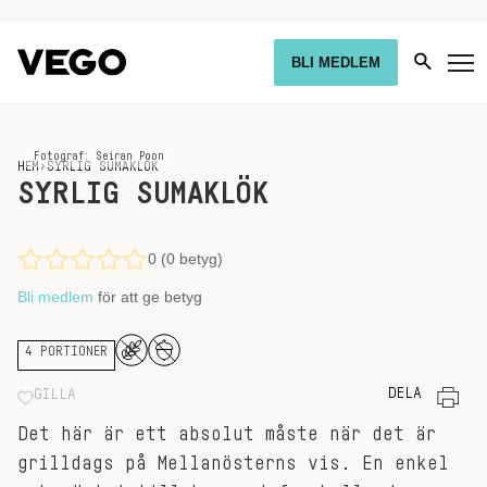
BLI MEDLEM
Fotograf: Seiran Poon
HEM
›
SYRLIG SUMAKLÖK
SYRLIG SUMAKLÖK
0 (0 betyg)
Bli medlem
för att ge betyg
4 PORTIONER
DELA
GILLA
Det här är ett absolut måste när det är
grilldags på Mellanösterns vis. En enkel