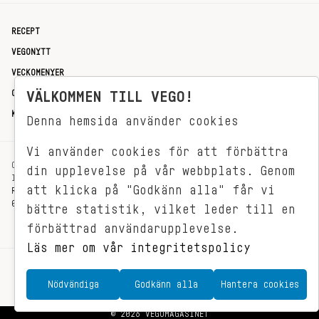
RECEPT
VEGONYTT
VECKOMENYER
OM OSS
VÄLKOMMEN TILL VEGO!
KONTAKT
Denna hemsida använder cookies
Vi använder cookies för att förbättra
OXENSTIERNSGATAN 33
din upplevelse på vår webbplats. Genom
114 27 STOCKHOLM
att klicka på "Godkänn alla" får vi
REDAKTIONEN@VEGOMAGASINET.SE
08-799 62 01
bättre statistik, vilket leder till en
förbättrad användarupplevelse.
Läs mer om vår integritetspolicy
Nödvändiga
Godkänn alla
Hantera cookies
© 2026 VEGOMAGASINET