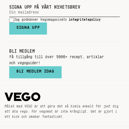
SIGNA UPP PÅ VÅRT NYHETSBREV
Jag godkänner Vegomagasinets
integritetspolicy
.
SIGNA UPP
BLI MEDLEM
Få tillgång till över 5000+ recept, artiklar
och vegoguider!
BLI MEDLEM IDAG
Målet med VEGO är att göra det så himla enkelt för just dig
att äta vego. För vegomat är inte krångligt, det är gjort i
ett kick och smakar fantastiskt.