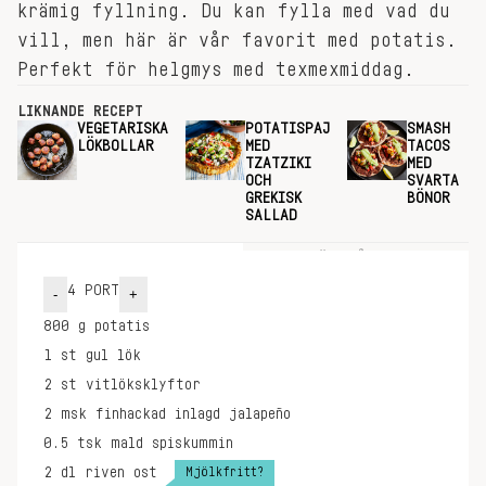
krämig fyllning. Du kan fylla med vad du
vill, men här är vår favorit med potatis.
Perfekt för helgmys med texmexmiddag.
LIKNANDE RECEPT
VEGETARISKA
POTATISPAJ
SMASH
LÖKBOLLAR
MED
TACOS
TZATZIKI
MED
OCH
SVARTA
GREKISK
BÖNOR
SALLAD
INGREDIENSER
GÖR SÅ HÄR
4
PORT
-
+
800
g
potatis
1
st
gul lök
2
st
vitlöksklyftor
2
msk
finhackad inlagd jalapeño
0.5
tsk
mald spiskummin
Mjölkfritt?
2
dl
riven ost