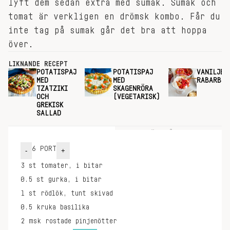
lyft dem sedan extra med sumak. Sumak och
tomat är verkligen en drömsk kombo. Får du
inte tag på sumak går det bra att hoppa
över.
LIKNANDE RECEPT
POTATISPAJ
POTATISPAJ
VANILJBA
MED
MED
RABARBER
TZATZIKI
SKAGENRÖRA
OCH
(VEGETARISK)
GREKISK
SALLAD
INGREDIENSER
GÖR SÅ HÄR
6
PORT
-
+
3
st
tomater, i bitar
0.5
st
gurka, i bitar
1
st
rödlök, tunt skivad
0.5
kruka
basilika
2
msk
rostade pinjenötter