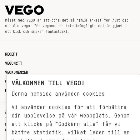
Målet med VEGO är att göra det så himla enkelt för just dig
att äta vego. För vegomat är inte krångligt, det är gjort i
ett kick och smakar fantastiskt.
RECEPT
VEGONYTT
VECKOMENYER
OM OSS
VÄLKOMMEN TILL VEGO!
KONTAKT
Denna hemsida använder cookies
Vi använder cookies för att förbättra
OXENSTIERNSGATAN 33
din upplevelse på vår webbplats. Genom
114 27 STOCKHOLM
att klicka på "Godkänn alla" får vi
REDAKTIONEN@VEGOMAGASINET.SE
08-799 62 01
bättre statistik, vilket leder till en