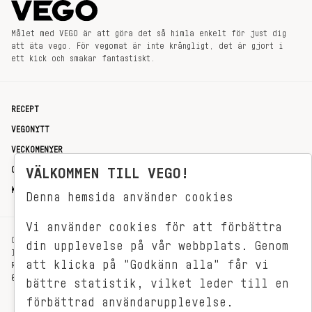
Målet med VEGO är att göra det så himla enkelt för just dig
att äta vego. För vegomat är inte krångligt, det är gjort i
ett kick och smakar fantastiskt.
RECEPT
VEGONYTT
VECKOMENYER
VÄLKOMMEN TILL VEGO!
OM OSS
KONTAKT
Denna hemsida använder cookies
Vi använder cookies för att förbättra
OXENSTIERNSGATAN 33
din upplevelse på vår webbplats. Genom
114 27 STOCKHOLM
att klicka på "Godkänn alla" får vi
REDAKTIONEN@VEGOMAGASINET.SE
08-799 62 01
bättre statistik, vilket leder till en
förbättrad användarupplevelse.