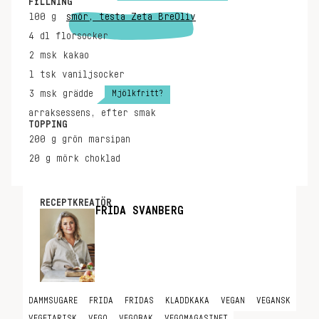
FYLLNING
100
g
smör, testa Zeta BreOliv
4
dl
florsocker
2
msk
kakao
1
tsk
vaniljsocker
Mjölkfritt?
3
msk
grädde
arraksessens, efter smak
TOPPING
200
g
grön marsipan
20
g
mörk choklad
RECEPTKREATÖR
FRIDA SVANBERG
DAMMSUGARE
FRIDA
FRIDAS
KLADDKAKA
VEGAN
VEGANSK
VEGETARISK
VEGO
VEGOBAK
VEGOMAGASINET