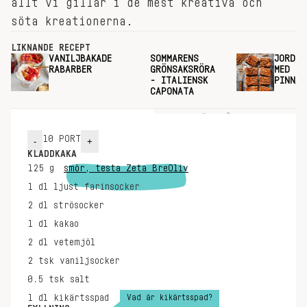
allt vi gillar i de mest kreativa och
söta kreationerna.
LIKNANDE RECEPT
VANILJBAKADE
SOMMARENS
JORDNÖ
RABARBER
GRÖNSAKSRÖRA
MED SA
- ITALIENSK
PINNAR
CAPONATA
INGREDIENSER
GÖR SÅ HÄR
10
PORT
-
+
KLADDKAKA
125
g
smör, testa Zeta BreOliv
1
dl
ljust farinsocker
2
dl
strösocker
1
dl
kakao
2
dl
vetemjöl
2
tsk
vaniljsocker
0.5
tsk
salt
Vad är kikärtsspad?
1
dl
kikärtsspad