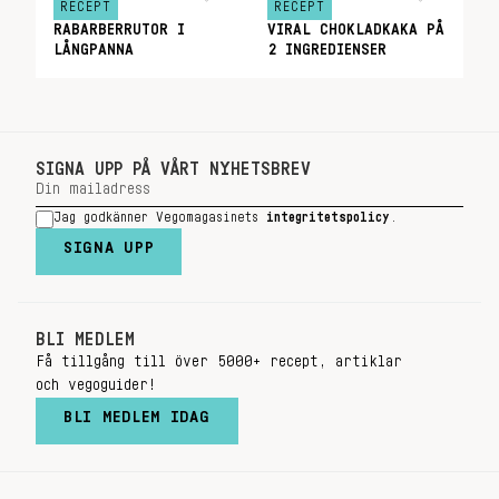
RECEPT
RECEPT
RABARBERRUTOR I
VIRAL CHOKLADKAKA PÅ
LÅNGPANNA
2 INGREDIENSER
SIGNA UPP PÅ VÅRT NYHETSBREV
Jag godkänner Vegomagasinets
integritetspolicy
.
SIGNA UPP
BLI MEDLEM
Få tillgång till över 5000+ recept, artiklar
och vegoguider!
BLI MEDLEM IDAG