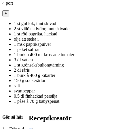
4
port
+
1
st
gul lök, tunt skivad
2
st
vitlöksklyftor, tunt skivade
1
st
röd paprika, hackad
olja att steka i
1
msk
paprikapulver
1
paket
saffran
1
burk à 400 ml
krossade tomater
3
dl
vatten
1
st
grönsaksbuljongtärning
2
dl
råris
1
burk à 400 g
kikärter
150
g
sockerärtor
salt
svartpeppar
0.5
dl
finhackad persilja
1
påse à 70 g
babyspenat
Receptkreatör
Gör så här
Fräs gul