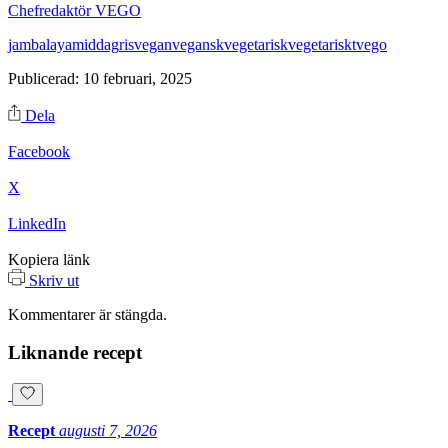
Chefredaktör VEGO
jambalaya
middag
ris
vegan
vegansk
vegetarisk
vegetariskt
vego
Publicerad: 10 februari, 2025
Dela
Facebook
X
LinkedIn
Kopiera länk
Skriv ut
Kommentarer är stängda.
Liknande recept
Recept
augusti 7, 2026