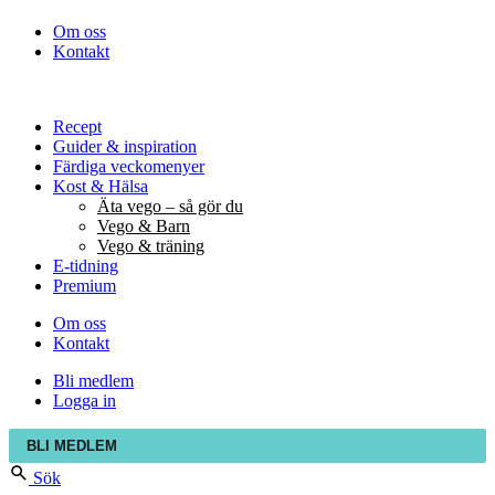
Om oss
Kontakt
Recept
Guider & inspiration
Färdiga veckomenyer
Kost & Hälsa
Äta vego – så gör du
Vego & Barn
Vego & träning
E-tidning
Premium
Om oss
Kontakt
Bli medlem
Logga in
BLI MEDLEM
Sök