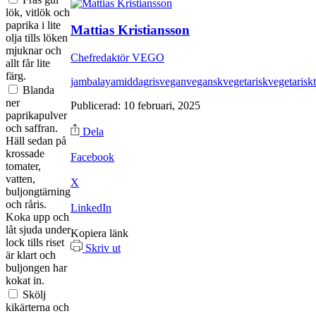
lök, vitlök och
paprika i lite
Mattias Kristiansson
olja tills löken
mjuknar och
Chefredaktör VEGO
allt får lite
färg.
jambalaya
middag
ris
vegan
vegansk
vegetarisk
vegetariskt
Blanda
ner
Publicerad: 10 februari, 2025
paprikapulver
och saffran.
Dela
Häll sedan på
krossade
Facebook
tomater,
vatten,
X
buljongtärning
och råris.
LinkedIn
Koka upp och
låt sjuda under
Kopiera länk
lock tills riset
Skriv ut
är klart och
buljongen har
kokat in.
Skölj
kikärterna och