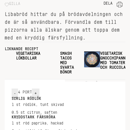
DELA
GILLA
Libabröd hittar du på brödavdelningen och
de är så användbara. Förvandla dem till
pizzorna alla älskar genom att toppa dem
med en kryddig färsfyllning.
LIKNANDE RECEPT
VEGETARISKA
SMASH
VEGETARISK
LÖKBOLLAR
TACOS
GNOCCHIPANNA
MED
MED TOMATER
SVARTA
OCH RUCCOLA
BÖNOR
INGREDIENSER
GÖR SÅ HÄR
4
PORT
-
+
SYRLIG RÖDLÖK
1
st
rödlök, tunt skivad
0.5
st
citron, saften
KRYDDSTARK FÄRSRÖRA
1
st
röd paprika, hackad