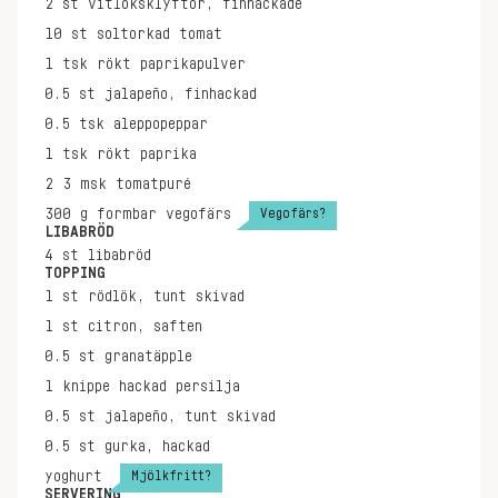
2
st
vitlöksklyftor, finhackade
10
st
soltorkad tomat
1
tsk
rökt paprikapulver
0.5
st
jalapeño, finhackad
0.5
tsk
aleppopeppar
1
tsk
rökt paprika
2
3 msk
tomatpuré
Vegofärs?
300
g
formbar vegofärs
LIBABRÖD
4
st
libabröd
TOPPING
1
st
rödlök, tunt skivad
1
st
citron, saften
0.5
st
granatäpple
1
knippe
hackad persilja
0.5
st
jalapeño, tunt skivad
0.5
st
gurka, hackad
Mjölkfritt?
yoghurt
SERVERING