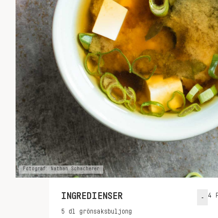
Fotograf: Nathan Schacherer
INGREDIENSER
4
P
-
5
dl
grönsaksbuljong