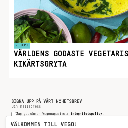
RECEPT
VÄRLDENS GODASTE VEGETARI
KIKÄRTSGRYTA
SIGNA UPP PÅ VÅRT NYHETSBREV
Jag godkänner Vegomagasinets
integritetspolicy
.
SIGNA UPP
VÄLKOMMEN TILL VEGO!