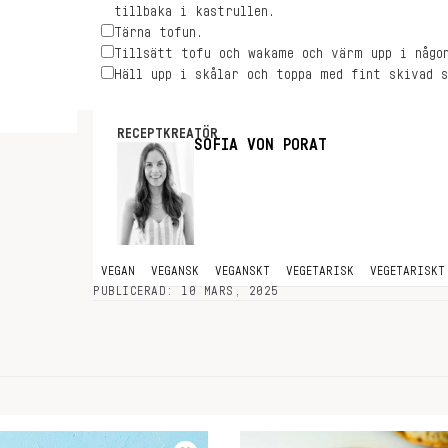
tillbaka i kastrullen.
Tärna tofun.
Tillsätt tofu och wakame och värm upp i någo
Häll upp i skålar och toppa med fint skivad s
RECEPTKREATÖR
SOFIA VON PORAT
VEGAN
VEGANSK
VEGANSKT
VEGETARISK
VEGETARISKT
PUBLICERAD: 10 MARS, 2025