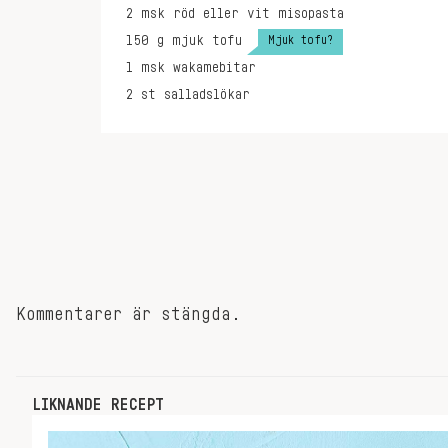
2
msk
röd eller vit misopasta
Mjuk tofu?
150
g
mjuk tofu
1
msk
wakamebitar
2
st
salladslökar
Kommentarer är stängda.
LIKNANDE RECEPT