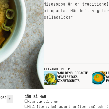
Misosoppa är en traditionel
misopasta. Här helt vegetar
salladslökar.
LIKNANDE RECEPT
VÄRLDENS GODASTE
L
VEGETARISKA
S
KIKÄRTSGRYTA
F
GÖR SÅ HÄR
ORT
+
Koka upp buljongen.
Häll lite av buljongen i en liten skål och rö