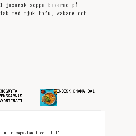
l japansk soppa baserad på
isk med mjuk tofu, wakame och
INSGRYTA -
INDISK CHANA DAL
VENSKARNAS
AVORITRÄTT
r ut misopastan i den. Häll