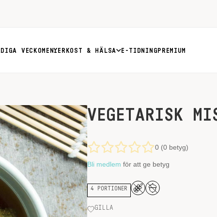
RDIGA VECKOMENYER
KOST & HÄLSA
E-TIDNING
PREMIUM
VEGETARISK MI
0 (0 betyg)
Bli medlem
för att ge betyg
4 PORTIONER
GILLA