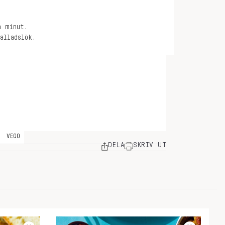
n minut.
alladslök.
VEGO
DELA
SKRIV UT