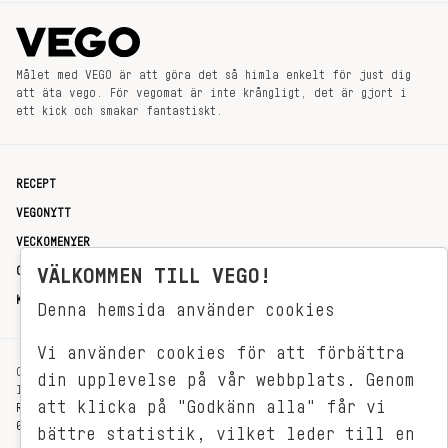
Målet med VEGO är att göra det så himla enkelt för just dig
att äta vego. För vegomat är inte krångligt, det är gjort i
ett kick och smakar fantastiskt.
RECEPT
VEGONYTT
VECKOMENYER
OM OSS
VÄLKOMMEN TILL VEGO!
KONTAKT
Denna hemsida använder cookies
Vi använder cookies för att förbättra
OXENSTIERNSGATAN 33
din upplevelse på vår webbplats. Genom
114 27 STOCKHOLM
att klicka på "Godkänn alla" får vi
REDAKTIONEN@VEGOMAGASINET.SE
08-799 62 01
bättre statistik, vilket leder till en