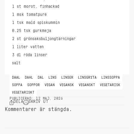
1
st
morot, finhackad
1
msk
tomatpuré
1
tsk
mald spiskummin
0.25
tsk
gurkmeja
2
st
grönsaksbuljongtärningar
1
liter
vatten
3
dl
röda linser
salt
DAAL
DAHL
DAL
LINS
LINSER
LINSGRYTA
LINSSOPPA
SOPPA
SOPPOR
VEGAN
VEGANSK
VEGANSKT
VEGETARISK
VEGETARISKT
PUBLICERAD: 12 MAJ, 2026
DELA
SKRIV UT
Kommentarer är stängda.