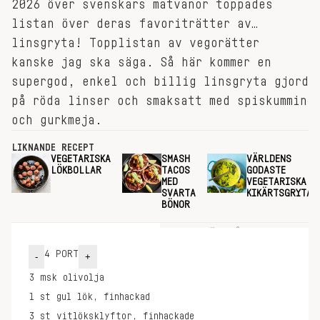
2026 över svenskars matvanor toppades
listan över deras favoriträtter av…
linsgryta! Topplistan av vegorätter
kanske jag ska säga. Så här kommer en
supergod, enkel och billig linsgryta gjord
på röda linser och smaksatt med spiskummin
och gurkmeja.
LIKNANDE RECEPT
VEGETARISKA
SMASH
VÄRLDENS
LÖKBOLLAR
TACOS
GODASTE
MED
VEGETARISKA
SVARTA
KIKÄRTSGRYTA
BÖNOR
INGREDIENSER
GÖR SÅ HÄR
4
PORT
-
+
3
msk
olivolja
1
st
gul lök, finhackad
3
st
vitlöksklyftor, finhackade