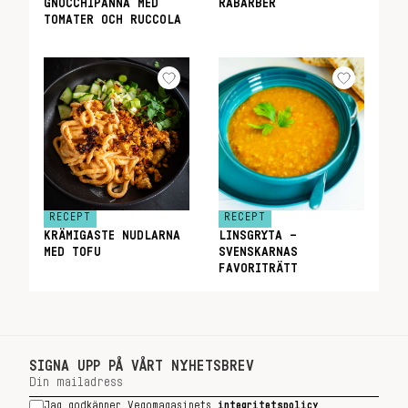
GNOCCHIPANNA MED
RABARBER
TOMATER OCH RUCCOLA
RECEPT
RECEPT
KRÄMIGASTE NUDLARNA
LINSGRYTA –
MED TOFU
SVENSKARNAS
FAVORITRÄTT
SIGNA UPP PÅ VÅRT NYHETSBREV
Jag godkänner Vegomagasinets
integritetspolicy
.