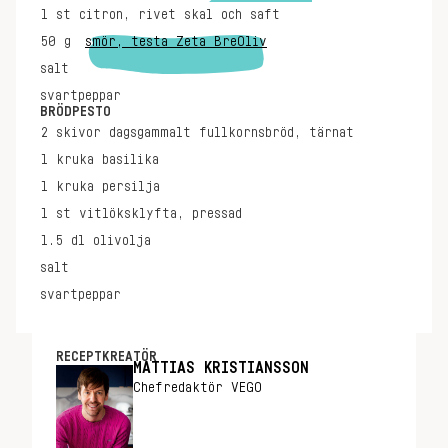
1
st
citron, rivet skal och saft
50
g
smör, testa Zeta BreOliv
salt
svartpeppar
BRÖDPESTO
2
skivor
dagsgammalt fullkornsbröd, tärnat
1
kruka
basilika
1
kruka
persilja
1
st
vitlöksklyfta, pressad
1.5
dl
olivolja
salt
svartpeppar
RECEPTKREATÖR
MATTIAS KRISTIANSSON
Chefredaktör VEGO