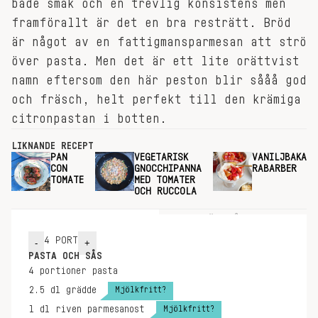
både smak och en trevlig konsistens men
framförallt är det en bra resträtt. Bröd
är något av en fattigmansparmesan att strö
över pasta. Men det är ett lite orättvist
namn eftersom den här peston blir sååå god
och fräsch, helt perfekt till den krämiga
citronpastan i botten.
LIKNANDE RECEPT
PAN
VEGETARISK
VANILJBAKADE
CON
GNOCCHIPANNA
RABARBER
TOMATE
MED TOMATER
OCH RUCCOLA
INGREDIENSER
GÖR SÅ HÄR
4
PORT
-
+
PASTA OCH SÅS
4
portioner
pasta
Mjölkfritt?
2.5
dl
grädde
Mjölkfritt?
1
dl
riven parmesanost