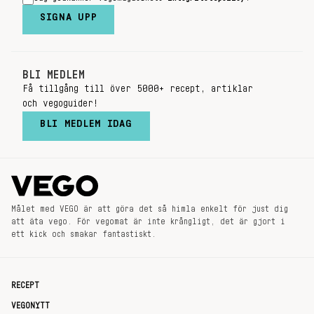
SIGNA UPP
BLI MEDLEM
Få tillgång till över 5000+ recept, artiklar
och vegoguider!
BLI MEDLEM IDAG
Målet med VEGO är att göra det så himla enkelt för just dig
att äta vego. För vegomat är inte krångligt, det är gjort i
ett kick och smakar fantastiskt.
RECEPT
VEGONYTT