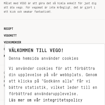
Målet med VEGO är att göra det så himla enkelt för just dig
att äta vego. För vegomat är inte krångligt, det är gjort i
ett kick och smakar fantastiskt.
RECEPT
VEGONYTT
VECKOMENYER
OM OSS
VÄLKOMMEN TILL VEGO!
KONTAKT
Denna hemsida använder cookies
Vi använder cookies för att förbättra
OXENSTIERNSGATAN 33
din upplevelse på vår webbplats. Genom
114 27 STOCKHOLM
att klicka på "Godkänn alla" får vi
REDAKTIONEN@VEGOMAGASINET.SE
08-799 62 01
bättre statistik, vilket leder till en
förbättrad användarupplevelse.
Läs mer om vår integritetspolicy