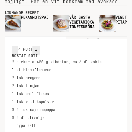
möjligt. Här en vit bönkräm med avokado.
LIKNANDE RECEPT
PEKANNÖTSPAJ
VÅR BÄSTA
VEGETAR
VEGETARISKA
PITAPIZ
TONFISKRÖRA
INGREDIENSER
GÖR SÅ HÄR
4
PORT
-
+
ROSTAT GOTT
2
burkar à 400 g
kikärtor, ca 6 dl kokta
1
st
blomkålshuvud
2
tsk
oregano
2
tsk
timjan
1
tsk
chiliflakes
1
tsk
vitlökspulver
0.5
tsk
cayennepeppar
0.5
dl
olivolja
1
nypa
salt