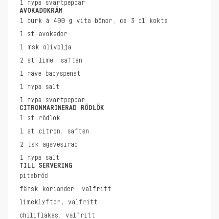
1
nypa
svartpeppar
AVOKADOKRÄM
1
burk à 400 g
vita bönor, ca 3 dl kokta
1
st
avokador
1
msk
olivolja
2
st
lime, saften
1
näve
babyspenat
1
nypa
salt
1
nypa
svartpeppar
CITRONMARINERAD RÖDLÖK
1
st
rödlök
1
st
citron, saften
2
tsk
agavesirap
1
nypa
salt
TILL SERVERING
pitabröd
färsk koriander, valfritt
limeklyftor, valfritt
chiliflakes, valfritt