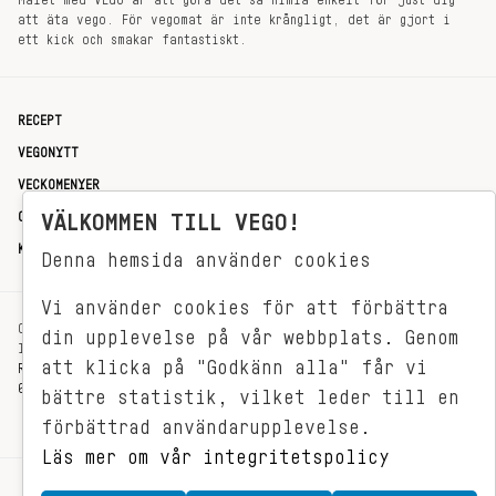
Målet med VEGO är att göra det så himla enkelt för just dig
att äta vego. För vegomat är inte krångligt, det är gjort i
ett kick och smakar fantastiskt.
RECEPT
VEGONYTT
VECKOMENYER
OM OSS
VÄLKOMMEN TILL VEGO!
KONTAKT
Denna hemsida använder cookies
Vi använder cookies för att förbättra
OXENSTIERNSGATAN 33
din upplevelse på vår webbplats. Genom
114 27 STOCKHOLM
att klicka på "Godkänn alla" får vi
REDAKTIONEN@VEGOMAGASINET.SE
08-799 62 01
bättre statistik, vilket leder till en
förbättrad användarupplevelse.
Läs mer om vår integritetspolicy