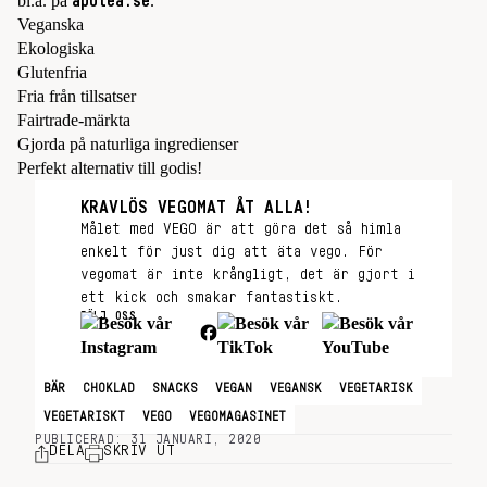
bl.a. på
.
apotea.se
Veganska
Ekologiska
Glutenfria
Fria från tillsatser
Fairtrade-märkta
Gjorda på naturliga ingredienser
Perfekt alternativ till godis!
KRAVLÖS VEGOMAT ÅT ALLA!
Målet med VEGO är att göra det så himla
enkelt för just dig att äta vego. För
vegomat är inte krångligt, det är gjort i
ett kick och smakar fantastiskt.
FÖLJ OSS
BÄR
CHOKLAD
SNACKS
VEGAN
VEGANSK
VEGETARISK
VEGETARISKT
VEGO
VEGOMAGASINET
PUBLICERAD: 31 JANUARI, 2020
DELA
SKRIV UT