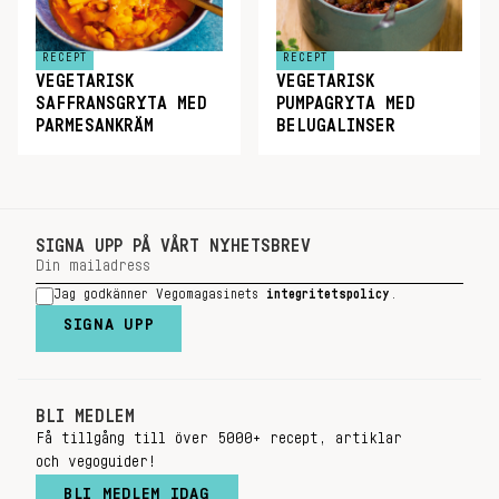
RECEPT
RECEPT
VEGETARISK
VEGETARISK
SAFFRANSGRYTA MED
PUMPAGRYTA MED
PARMESANKRÄM
BELUGALINSER
SIGNA UPP PÅ VÅRT NYHETSBREV
Jag godkänner Vegomagasinets
integritetspolicy
.
SIGNA UPP
BLI MEDLEM
Få tillgång till över 5000+ recept, artiklar
och vegoguider!
BLI MEDLEM IDAG