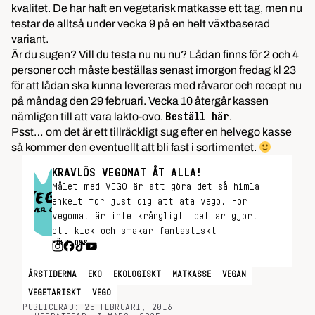
kvalitet. De har haft en vegetarisk matkasse ett tag, men nu
testar de alltså under vecka 9 på en helt växtbaserad
variant.
Är du sugen? Vill du testa nu nu nu? Lådan finns för 2 och 4
personer och måste beställas
senast imorgon fredag
kl 23
för att lådan ska kunna levereras med råvaror och recept nu
på måndag den 29 februari. Vecka 10 återgår kassen
nämligen till att vara lakto-ovo.
.
Beställ här
Psst… om det är ett tillräckligt sug efter en helvego kasse
så kommer den eventuellt att bli fast i sortimentet.
KRAVLÖS VEGOMAT ÅT ALLA!
Målet med VEGO är att göra det så himla
enkelt för just dig att äta vego. För
vegomat är inte krångligt, det är gjort i
ett kick och smakar fantastiskt.
FÖLJ OSS
ÅRSTIDERNA
EKO
EKOLOGISKT
MATKASSE
VEGAN
VEGETARISKT
VEGO
PUBLICERAD: 25 FEBRUARI, 2016