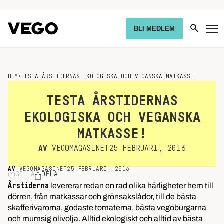
BLI MEDLEM
HEM
›
TESTA ÅRSTIDERNAS EKOLOGISKA OCH VEGANSKA MATKASSE!
TESTA ÅRSTIDERNAS
EKOLOGISKA OCH VEGANSKA
MATKASSE!
AV
VEGOMAGASINET
25 FEBRUARI, 2016
AV
VEGOMAGASINET
25 FEBRUARI, 2016
GILLA
DELA
levererar redan en rad olika härligheter hem till
Årstiderna
dörren, från matkassar och grönsakslådor, till de bästa
skafferivarorna, godaste tomaterna, bästa vegoburgarna
och mumsig olivolja. Alltid ekologiskt och alltid av bästa