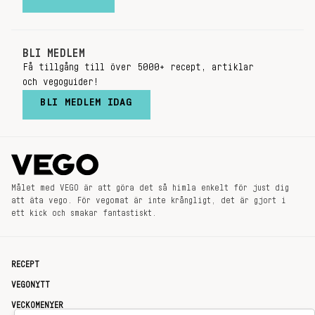
BLI MEDLEM
Få tillgång till över 5000+ recept, artiklar
och vegoguider!
BLI MEDLEM IDAG
Målet med VEGO är att göra det så himla enkelt för just dig
att äta vego. För vegomat är inte krångligt, det är gjort i
ett kick och smakar fantastiskt.
RECEPT
VEGONYTT
VECKOMENYER