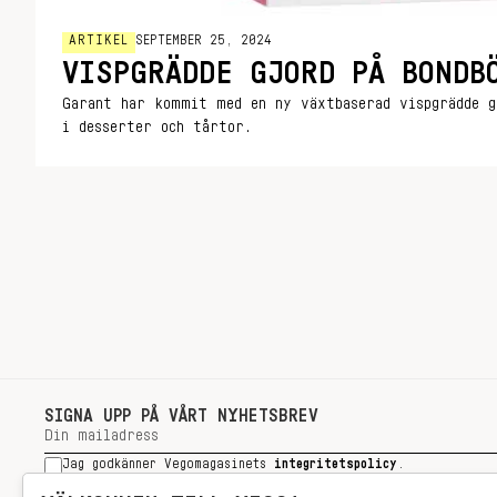
ARTIKEL
SEPTEMBER 25, 2024
VISPGRÄDDE GJORD PÅ BONDB
Garant har kommit med en ny växtbaserad vispgrädde g
i desserter och tårtor.
SIGNA UPP PÅ VÅRT NYHETSBREV
Jag godkänner Vegomagasinets
integritetspolicy
.
SIGNA UPP