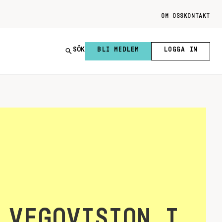
OM OSS
KONTAKT
SÖK
BLI MEDLEM
LOGGA IN
 VEGOVISION I