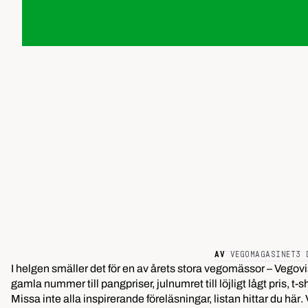
AV
VEGOMAGASINET
3 
I helgen smäller det för en av årets stora vegomässor – Vegovis
gamla nummer till pangpriser, julnumret till löjligt lågt pris, t-
Missa inte alla inspirerande föreläsningar,
listan hittar du här
.