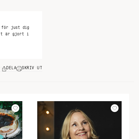
 för just dig
et är gjort i
DELA
SKRIV UT