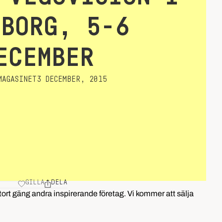
EBORG, 5-6
ECEMBER
AGASINET
3 DECEMBER, 2015
GILLA
DELA
stort gäng andra inspirerande företag. Vi kommer att sälja