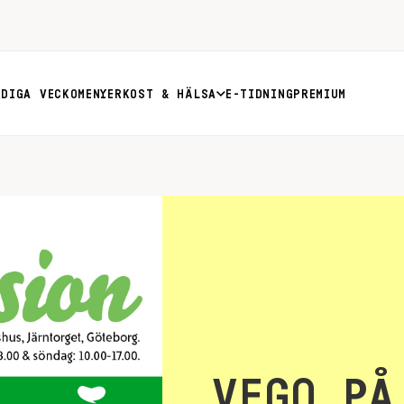
RDIGA VECKOMENYER
KOST & HÄLSA
E-TIDNING
PREMIUM
VEGO PÅ