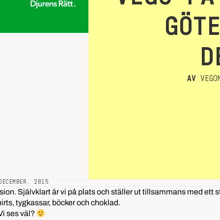
GÖT
D
AV
VEGOM
DECEMBER, 2015
ion. Självklart är vi på plats och ställer ut tillsammans med ett 
shirts, tygkassar, böcker och choklad.
 Vi ses väl?