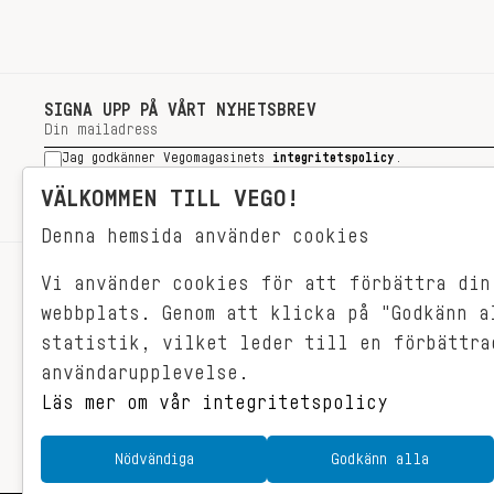
SIGNA UPP PÅ VÅRT NYHETSBREV
Jag godkänner Vegomagasinets
integritetspolicy
.
SIGNA UPP
VÄLKOMMEN TILL VEGO!
Denna hemsida använder cookies
Vi använder cookies för att förbättra din
RECEPT
webbplats. Genom att klicka på "Godkänn a
VEGONYTT
statistik, vilket leder till en förbättra
Målet med VEGO är att göra det så
VECKOMENYER
användarupplevelse.
himla enkelt för just dig att äta
vego. För vegomat är inte krångligt,
Läs mer om vår integritetspolicy
det är gjort i ett kick och smakar
fantastiskt.
Nödvändiga
Godkänn alla