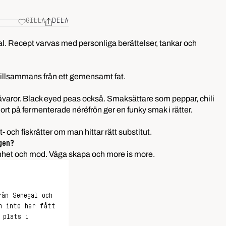
GILLA
DELA
al. Recept varvas med personliga berättelser, tankar och
tillsammans från ett gemensamt fat.
åvaror.
Black eyed peas
också. Smaksättare som peppar, chili
jort på fermenterade néréfrön ger en funky smak i rätter.
- och fiskrätter om man hittar rätt substitut.
gen?
kenhet och mod. Våga skapa och more is more.
rån Senegal och
m inte har fått
 plats i