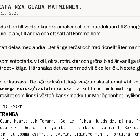
KAPA NYA GLADA MATMINNEN.
RI, 2025
uktion till västafrikanska smaker och en introduktion till Seneg
turella arv, till andra och ett sätt att komma hem.
tt delas med andra. Det är generöst och traditionellt äter man 
 som sötpotatis, vitkål, okra, rotfrukter och gröna blad är vanliga r
 det viktiga. Här snålas det varken med vitlök eller lök. Neteto g
er kassava. Det går också att laga vegetariska alternativ till kött
senegalesiska/västafrikanska matkulturen och matlagnin
rositet som finns i västafrikansk matkultur. Mer öppenhet, nyfi
OURA MBAYE
ERANGA
 Coura Mbayes bok Teranga (Bonnier Fakta) bjuds det på mat f
ästafrika. Det är näringsrikt, smakrikt och varierat. Kök so
yck- et uppmärksamhet i Sverige tidigare men nu förtjänar en