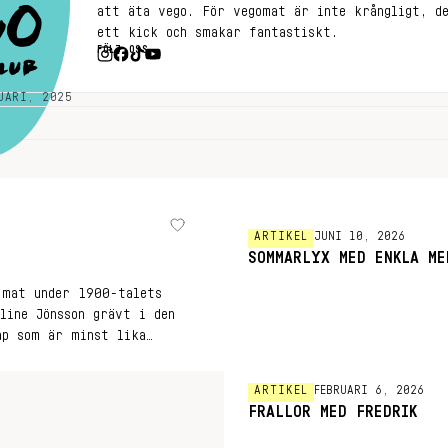
att äta vego. För vegomat är inte krångligt, d
ett kick och smakar fantastiskt.
FÖLJ OSS
UARI, 2025
ARTIKEL
JUNI 10, 2026
SOMMARLYX MED ENKLA ME
 mat under 1900-talets
line Jönsson grävt i den
ap som är minst lika
ARTIKEL
FEBRUARI 6, 2026
FRALLOR MED FREDRIK