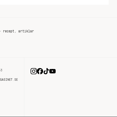
+ recept, artiklar
33
AGASINET.SE