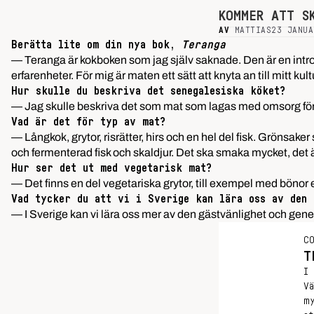
KOMMER ATT S
AV
MATTIAS
23 JANUA
Berätta lite om din nya bok,
Teranga
— Teranga är kokboken som jag själv saknade. Den är en introd
erfarenheter. För mig är maten ett sätt att knyta an till mitt kul
Hur skulle du beskriva det senegalesiska köket?
— Jag skulle beskriva det som mat som lagas med omsorg för a
Vad är det för typ av mat?
— Långkok, grytor, risrätter, hirs och en hel del fisk. Grönsaker
och fermenterad fisk och skaldjur. Det ska smaka mycket, det är
Hur ser det ut med vegetarisk mat?
— Det finns en del vegetariska grytor, till exempel med bönor ell
Vad tycker du att vi i Sverige kan lära oss av den 
— I Sverige kan vi lära oss mer av den gästvänlighet och gene
C
T
I
V
m