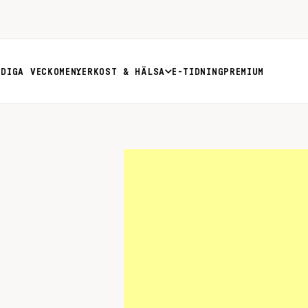
RDIGA VECKOMENYER
KOST & HÄLSA
E-TIDNING
PREMIUM