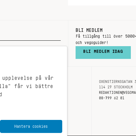
BLI MEDLEM
Få tillgång till över 5000
och vegoguider!
BLI MEDLEM IDAG
 upplevelse på vår
OXENSTIERNSGATAN 
OM OSS
lla" får vi bättre
114 27 STOCKHOLM
KONTAKT
REDAKTIONEN@VEGOM
d
08-799 62 01
Hantera cookies