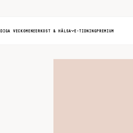
RDIGA VECKOMENYER
KOST & HÄLSA
E-TIDNING
PREMIUM