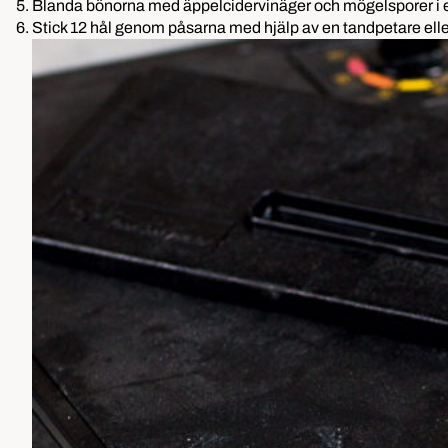
5. Blanda bönorna med äppelcidervinäger och mögelsporer i e
6. Stick 12 hål genom påsarna med hjälp av en tandpetare eller