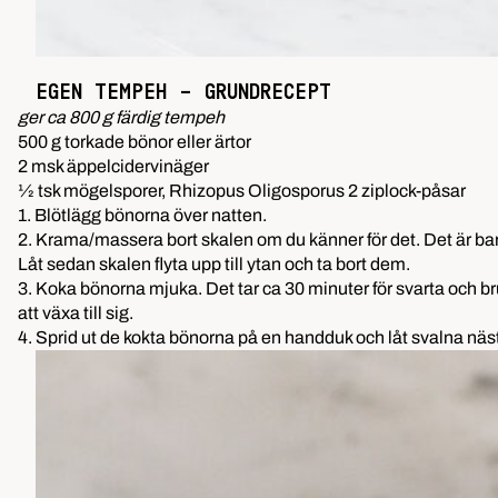
EGEN TEMPEH – GRUNDRECEPT
ger ca 800 g färdig tempeh
500 g torkade bönor eller ärtor
2 msk äppelcidervinäger
1⁄2 tsk mögelsporer, Rhizopus Oligosporus 2 ziplock-påsar
1. Blötlägg bönorna över natten.
2. Krama/massera bort skalen om du känner för det. Det är ba
Låt sedan skalen flyta upp till ytan och ta bort dem.
3. Koka bönorna mjuka. Det tar ca 30 minuter för svarta och bru
att växa till sig.
4. Sprid ut de kokta bönorna på en handduk och låt svalna nästa