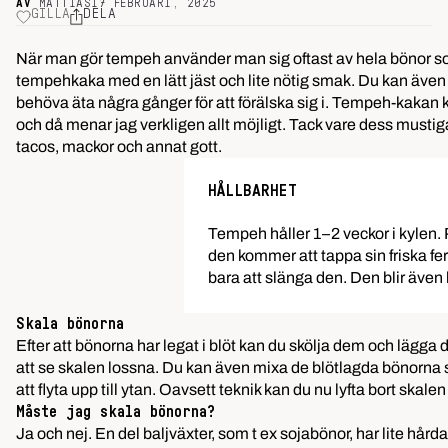
AV
MATTIAS
17 FEBRUARI, 2025
GILLA
DELA
När man gör tempeh använder man sig oftast av hela bönor som
tempehkaka med en lätt jäst och lite nötig smak. Du kan äve
behöva äta några gånger för att förälska sig i. Tempeh-kakan kan
och då menar jag verkligen allt möjligt. Tack vare dess mustig
tacos, mackor och annat gott.
HÅLLBARHET
Tempeh håller 1–2 veckor i kylen. P
den kommer att tappa sin friska ferm
bara att slänga den. Den blir även 
Skala bönorna
Efter att bönorna har legat i blöt kan du skölja dem och läg
att se skalen lossna. Du kan även mixa de blötlagda bönorna 
att flyta upp till ytan. Oavsett teknik kan du nu lyfta bort skale
Måste jag skala bönorna?
Ja och nej. En del baljväxter, som t ex sojabönor, har lite hår