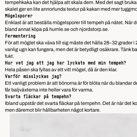
tempehkaka kan det hjälpa att skala dem. Med det sagt brukar 
skalet ger en lite annorlunda textur på kakan med mer tuggmots
Mögelsporer
Enklast är att beställa mögelsporer till tempeh på nätet. När du
bland annat köpa på humle.se och njordstorp.se.
Fermentering
För att möglet ska växa till sig måste det hålla 28–32 grader i
vanlig ugn kan fungera, men det är betydligt osäkrare. Tänk ba
fukt.
Hur vet jag att jag har lyckats med min tempeh?
Hela påsen ska fyllas av ett vitt mögel, då är den klar.
Varför misslyckas jag?
Ett vanligt problem är att bönorna är för blöta när du bland
får baljväxterna inte heller vara för varma.
Svarta fläckar på tempehn?
Ibland uppstår det svarta fläckar på tempehn. Det är när det ko
men däremot blir hållbarheten något kortare.