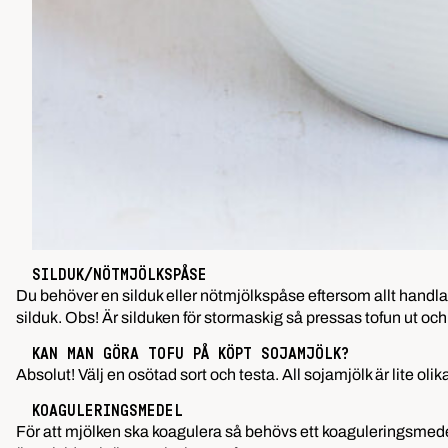
SILDUK/NÖTMJÖLKSPÅSE
Du behöver en silduk eller nötmjölkspåse eftersom allt handlar o
silduk. Obs! Är silduken för stormaskig så pressas tofun ut och de
KAN MAN GÖRA TOFU PÅ KÖPT SOJAMJÖLK?
Absolut! Välj en osötad sort och testa. All sojamjölk är lite oli
KOAGULERINGSMEDEL
För att mjölken ska koagulera så behövs ett koaguleringsmedel.