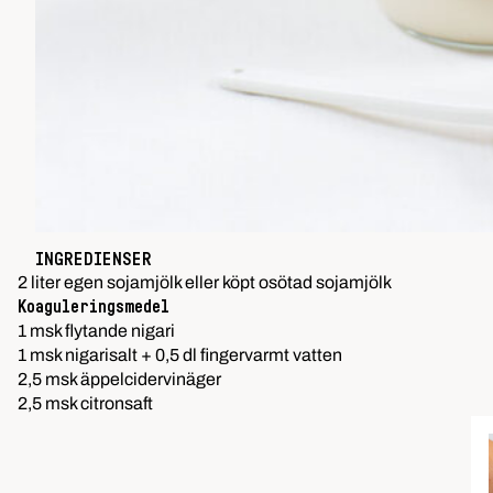
INGREDIENSER
2 liter egen sojamjölk eller köpt osötad sojamjölk
Koaguleringsmedel
1 msk flytande nigari
1 msk nigarisalt + 0,5 dl fingervarmt vatten
2,5 msk äppelcidervinäger
2,5 msk citronsaft