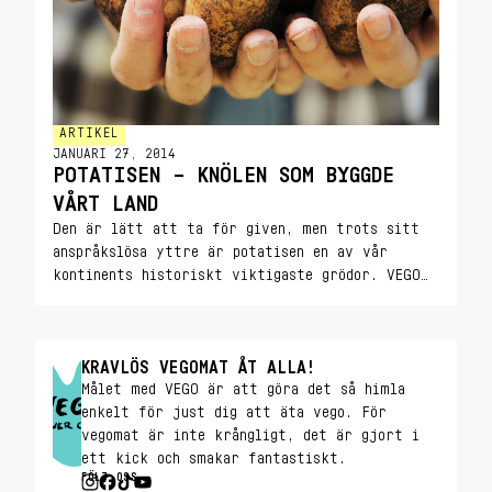
ARTIKEL
JANUARI 27, 2014
POTATISEN – KNÖLEN SOM BYGGDE
VÅRT LAND
Den är lätt att ta för given, men trots sitt
anspråkslösa yttre är potatisen en av vår
kontinents historiskt viktigaste grödor. VEGO
gör upp med potatisens förflutna och letar
efter orsaken bakom det potatisförakt som
brett ut sig under det LCHF-frälsta 2010-
KRAVLÖS VEGOMAT ÅT ALLA!
talet.
Målet med VEGO är att göra det så himla
enkelt för just dig att äta vego. För
vegomat är inte krångligt, det är gjort i
ett kick och smakar fantastiskt.
FÖLJ OSS