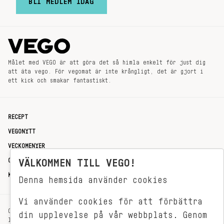
BLI MEDLEM IDAG
Målet med VEGO är att göra det så himla enkelt för just dig
att äta vego. För vegomat är inte krångligt, det är gjort i
ett kick och smakar fantastiskt.
RECEPT
VEGONYTT
VECKOMENYER
OM OSS
VÄLKOMMEN TILL VEGO!
KONTAKT
Denna hemsida använder cookies
Vi använder cookies för att förbättra
OXENSTIERNSGATAN 33
din upplevelse på vår webbplats. Genom
114 27 STOCKHOLM