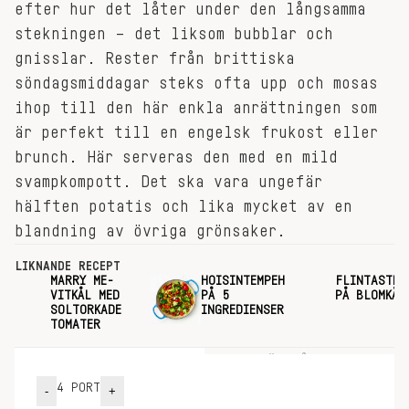
efter hur det låter under den långsamma
stekningen – det liksom bubblar och
gnisslar. Rester från brittiska
söndagsmiddagar steks ofta upp och mosas
ihop till den här enkla anrättningen som
är perfekt till en engelsk frukost eller
brunch. Här serveras den med en mild
svampkompott. Det ska vara ungefär
hälften potatis och lika mycket av en
blandning av övriga grönsaker.
LIKNANDE RECEPT
MARRY ME-
HOISINTEMPEH
FLINTASTEK
VITKÅL MED
PÅ 5
PÅ BLOMKÅL
SOLTORKADE
INGREDIENSER
TOMATER
INGREDIENSER
GÖR SÅ HÄR
4
PORT
-
+