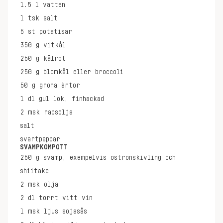
1.5
l
vatten
1
tsk
salt
5
st
potatisar
350
g
vitkål
250
g
kålrot
250
g
blomkål eller broccoli
50
g
gröna ärtor
1
dl
gul lök, finhackad
2
msk
rapsolja
salt
svartpeppar
SVAMPKOMPOTT
250
g
svamp, exempelvis ostronskivling och
shiitake
2
msk
olja
2
dl
torrt vitt vin
1
msk
ljus sojasås