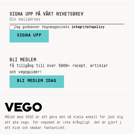
SIGNA UPP PÅ VÅRT NYHETSBREV
Jag godkänner Vegomagasinets
integritetspolicy
.
SIGNA UPP
BLI MEDLEM
Få tillgång till över 5000+ recept, artiklar
och vegoguider!
BLI MEDLEM IDAG
Målet med VEGO är att göra det så himla enkelt för just dig
att äta vego. För vegomat är inte krångligt, det är gjort i
ett kick och smakar fantastiskt.