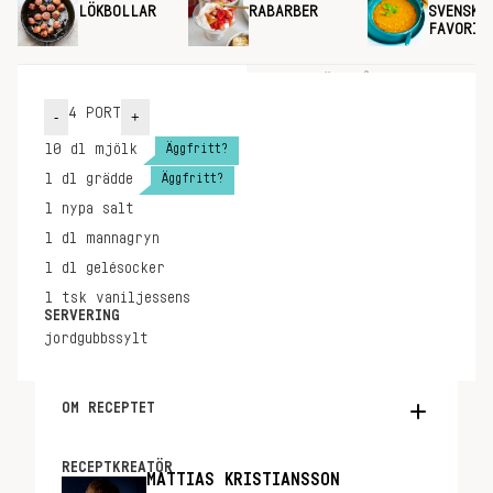
LÖKBOLLAR
RABARBER
SVENSKA
FAVORIT
INGREDIENSER
GÖR SÅ HÄR
4
PORT
-
+
Äggfritt?
10
dl
mjölk
Äggfritt?
1
dl
grädde
1
nypa
salt
1
dl
mannagryn
1
dl
gelésocker
1
tsk
vaniljessens
SERVERING
jordgubbssylt
OM RECEPTET
Manna-frutti var mitt favoritmellanmål som
lite. Det var inte som mannagrynsgröt, mer
RECEPTKREATÖR
MATTIAS KRISTIANSSON
som en pudding. Jag har drömt om det så länge