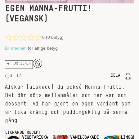
EGEN MANNA-FRUTTI!
(VEGANSK)
0 (0 betyg)
Bli medlem
för att ge betyg
4 PORTIONER
DELA
GILLA
Älskar (älskade) du också Manna-frutti.
Det där söta mellanmålet som mer var som
dessert. Vi har gjort en egen variant som
är lika krämig och puddingaktig på samma
gång.
LIKNANDE RECEPT
VEGETARISKA
VANILJBAKADE
LINSGRY