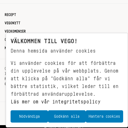
RECEPT
VEGONYTT
VECKOMENYER
VÄLKOMMEN TILL VEGO!
OM OSS
KONTAKT
Denna hemsida använder cookies
Vi använder cookies för att förbättra
OXENSTIERNSGATAN 33
din upplevelse på vår webbplats. Genom
114 27 STOCKHOLM
att klicka på "Godkänn alla" får vi
REDAKTIONEN@VEGOMAGASINET.SE
08-799 62 01
bättre statistik, vilket leder till en
förbättrad användarupplevelse.
Läs mer om vår integritetspolicy
Nödvändiga
Godkänn alla
Hantera cookies