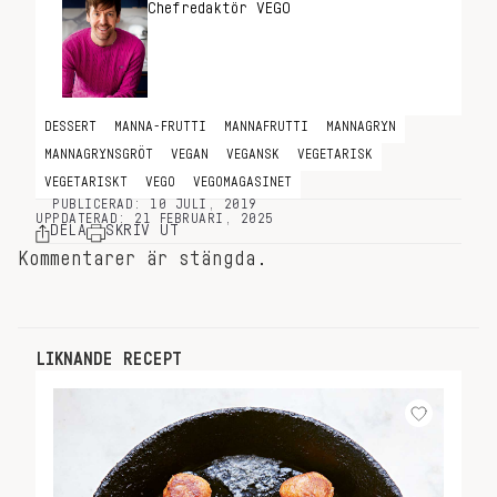
Chefredaktör VEGO
sen jag blev vegan, så jag bestämde mig för
att göra en egen. Jag är själv chockad över
hur bra den blev. Jag använder mig av
gelésocker för att få den dallriga
konsistensen. Själva gröten blir ändå inte
DESSERT
galet söt, men den serveras ju med en
MANNA-FRUTTI
MANNAFRUTTI
MANNAGRYN
jordgubbssylt som kompenserar väl för det.
MANNAGRYNSGRÖT
VEGAN
VEGANSK
VEGETARISK
Och ja, du skulle lätt kunna servera det här
VEGETARISKT
VEGO
VEGOMAGASINET
som en dessert med lite vispad grädde. Du
PUBLICERAD: 10 JULI, 2019
UPPDATERAD: 21 FEBRUARI, 2025
skulle även kunna smaksätta den med t ex
DELA
SKRIV UT
mandelessens eller mandellikör.
Kommentarer är stängda.
LIKNANDE RECEPT