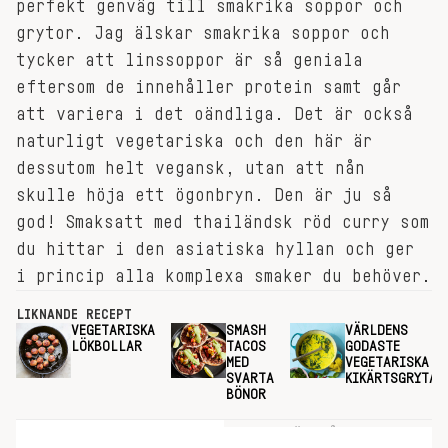
perfekt genväg till smakrika soppor och
grytor. Jag älskar smakrika soppor och
tycker att linssoppor är så geniala
eftersom de innehåller protein samt går
att variera i det oändliga. Det är också
naturligt vegetariska och den här är
dessutom helt vegansk, utan att nån
skulle höja ett ögonbryn. Den är ju så
god! Smaksatt med thailändsk röd curry som
du hittar i den asiatiska hyllan och ger
i princip alla komplexa smaker du behöver.
LIKNANDE RECEPT
VEGETARISKA
SMASH
VÄRLDENS
LÖKBOLLAR
TACOS
GODASTE
MED
VEGETARISKA
SVARTA
KIKÄRTSGRYTA
BÖNOR
INGREDIENSER
GÖR SÅ HÄR