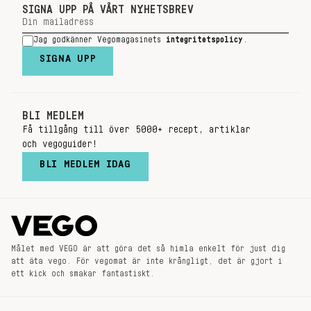
SIGNA UPP PÅ VÅRT NYHETSBREV
Jag godkänner Vegomagasinets
integritetspolicy
.
SIGNA UPP
BLI MEDLEM
Få tillgång till över 5000+ recept, artiklar
och vegoguider!
BLI MEDLEM IDAG
Målet med VEGO är att göra det så himla enkelt för just dig
att äta vego. För vegomat är inte krångligt, det är gjort i
ett kick och smakar fantastiskt.