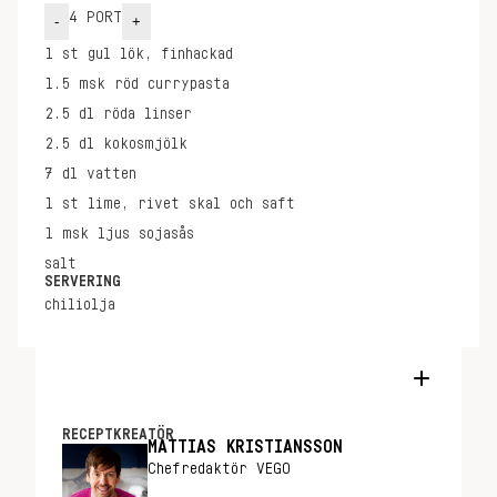
4
PORT
-
+
1
st
gul lök, finhackad
1.5
msk
röd currypasta
2.5
dl
röda linser
2.5
dl
kokosmjölk
7
dl
vatten
1
st
lime, rivet skal och saft
1
msk
ljus sojasås
salt
SERVERING
chiliolja
En enkel röd vegetarisk linssoppa med
thailändsk röd curry. Röd currypasta är en
RECEPTKREATÖR
MATTIAS KRISTIANSSON
perfekt genväg till smakrika soppor och
Chefredaktör VEGO
grytor.
Här är våra bästa recept
med linsgrytor med