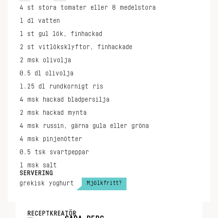
4
st
stora tomater eller 8 medelstora
1
dl
vatten
1
st
gul lök, finhackad
2
st
vitlöksklyftor, finhackade
2
msk
olivolja
0.5
dl
olivolja
1.25
dl
rundkornigt ris
4
msk
hackad bladpersilja
2
msk
hackad mynta
4
msk
russin, gärna gula eller gröna
4
msk
pinjenötter
0.5
tsk
svartpeppar
1
msk
salt
SERVERING
Mjölkfritt?
grekisk yoghurt
RECEPTKREATÖR