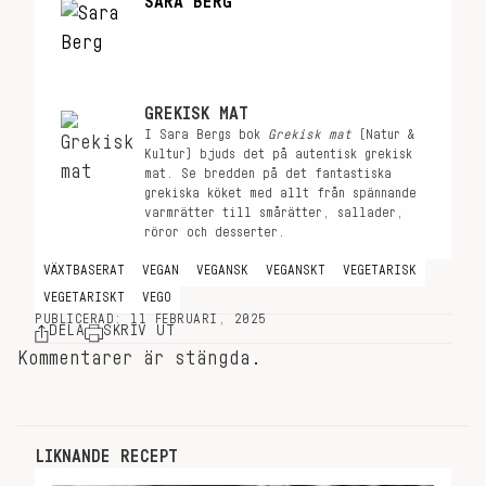
SARA BERG
GREKISK MAT
I Sara Bergs bok
Grekisk mat
(Natur &
Kultur) bjuds det på autentisk grekisk
mat. Se bredden på det fantastiska
grekiska köket med allt från spännande
varmrätter till smårätter, sallader,
röror och desserter.
VÄXTBASERAT
VEGAN
VEGANSK
VEGANSKT
VEGETARISK
VEGETARISKT
VEGO
PUBLICERAD: 11 FEBRUARI, 2025
DELA
SKRIV UT
Kommentarer är stängda.
LIKNANDE RECEPT