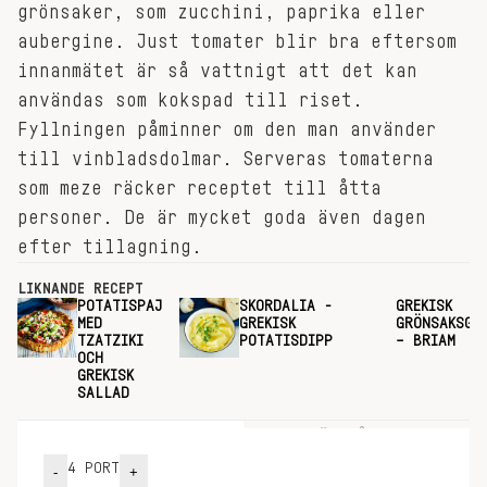
grönsaker, som zucchini, paprika eller
aubergine. Just tomater blir bra eftersom
innanmätet är så vattnigt att det kan
användas som kokspad till riset.
Fyllningen påminner om den man använder
till vinbladsdolmar. Serveras tomaterna
som meze räcker receptet till åtta
personer. De är mycket goda även dagen
efter tillagning.
LIKNANDE RECEPT
POTATISPAJ
SKORDALIA -
GREKISK
MED
GREKISK
GRÖNSAKSGR
TZATZIKI
POTATISDIPP
– BRIAM
OCH
GREKISK
SALLAD
INGREDIENSER
GÖR SÅ HÄR
4
PORT
-
+