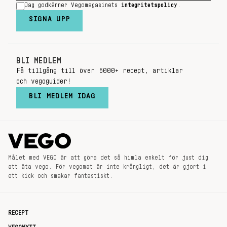
Jag godkänner Vegomagasinets
integritetspolicy
.
SIGNA UPP
BLI MEDLEM
Få tillgång till över 5000+ recept, artiklar
och vegoguider!
BLI MEDLEM IDAG
Målet med VEGO är att göra det så himla enkelt för just dig
att äta vego. För vegomat är inte krångligt, det är gjort i
ett kick och smakar fantastiskt.
RECEPT