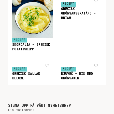
RECEPT
GREKISK
GRÖNSAKSGRATÄNG –
BRIAM
RECEPT
SKORDALIA – GREKISK
POTATISDIPP
RECEPT
RECEPT
GREKISK SALLAD
DJUVEČ – RIS MED
DELUXE
GRÖNSAKER
SIGNA UPP PÅ VÅRT NYHETSBREV