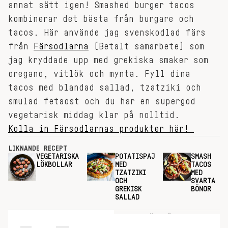
annat sätt igen! Smashed burger tacos
kombinerar det bästa från burgare och
tacos. Här använde jag svenskodlad färs
från
Färsodlarna
(Betalt samarbete) som
jag kryddade upp med grekiska smaker som
oregano, vitlök och mynta. Fyll dina
tacos med blandad sallad, tzatziki och
smulad fetaost och du har en supergod
vegetarisk middag klar på nolltid.
Kolla in Färsodlarnas produkter här!
LIKNANDE RECEPT
VEGETARISKA
POTATISPAJ
SMASH
LÖKBOLLAR
MED
TACOS
TZATZIKI
MED
OCH
SVARTA
GREKISK
BÖNOR
SALLAD
INGREDIENSER
GÖR SÅ HÄR