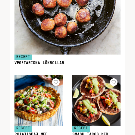
RECEPT
VEGETARISKA LÖKBOLLAR
RECEPT
RECEPT
POTATISPAJ MED
SMASH TACOS MED