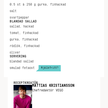
0.5
st à 250 g
gurka, finhackad
salt
svartpeppar
BLANDAD SALLAD
sallad, hackad
tomat, finhackad
gurka, finhackad
rödlök, finhackad
oliver
SERVERING
blandad sallad
Mjölkfritt?
smulad fetaost
RECEPTKREATÖR
MATTIAS KRISTIANSSON
Chefredaktör VEGO