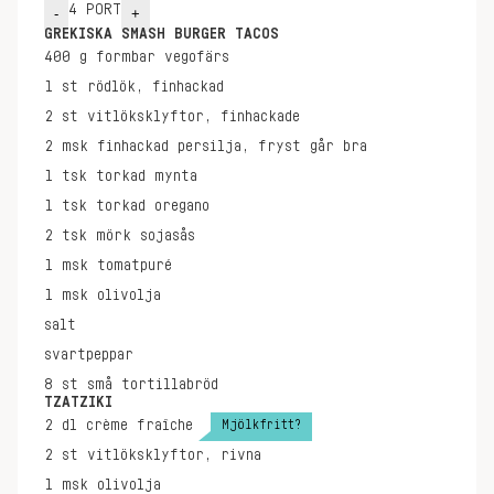
4
PORT
-
+
GREKISKA SMASH BURGER TACOS
400
g
formbar vegofärs
1
st
rödlök, finhackad
2
st
vitlöksklyftor, finhackade
2
msk
finhackad persilja, fryst går bra
1
tsk
torkad mynta
1
tsk
torkad oregano
2
tsk
mörk sojasås
1
msk
tomatpuré
1
msk
olivolja
salt
svartpeppar
8
st
små tortillabröd
TZATZIKI
Mjölkfritt?
2
dl
crème fraîche
2
st
vitlöksklyftor, rivna
1
msk
olivolja