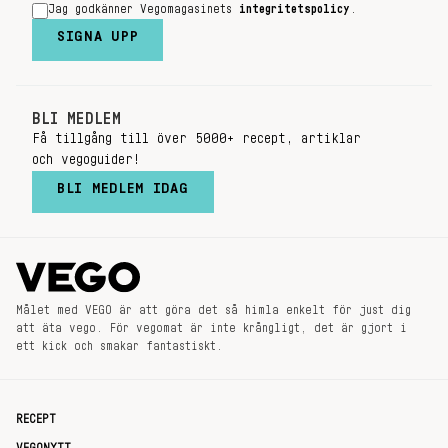
Jag godkänner Vegomagasinets
integritetspolicy
.
SIGNA UPP
BLI MEDLEM
Få tillgång till över 5000+ recept, artiklar
och vegoguider!
BLI MEDLEM IDAG
Målet med VEGO är att göra det så himla enkelt för just dig
att äta vego. För vegomat är inte krångligt, det är gjort i
ett kick och smakar fantastiskt.
RECEPT