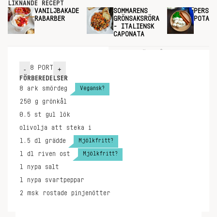
LIKNANDE RECEPT
VANILJBAKADE
SOMMARENS
PERSIL
RABARBER
GRÖNSAKSRÖRA
POTATI
- ITALIENSK
CAPONATA
INGREDIENSER
GÖR SÅ HÄR
8
PORT
-
+
FÖRBEREDELSER
Vegansk?
8
ark
smördeg
250
g
grönkål
0.5
st
gul lök
olivolja att steka i
Mjölkfritt?
1.5
dl
grädde
Mjölkfritt?
1
dl
riven ost
1
nypa
salt
1
nypa
svartpeppar
2
msk
rostade pinjenötter