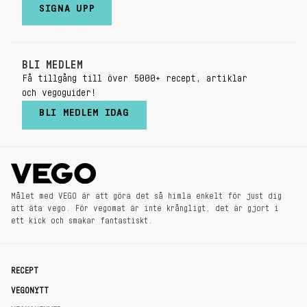
SIGNA UPP
BLI MEDLEM
Få tillgång till över 5000+ recept, artiklar
och vegoguider!
BLI MEDLEM IDAG
Målet med VEGO är att göra det så himla enkelt för just dig
att äta vego. För vegomat är inte krångligt, det är gjort i
ett kick och smakar fantastiskt.
RECEPT
VEGONYTT