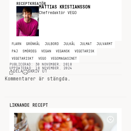
RECEPTKREATÖR
MATTIAS KRISTIANSSON
Chefredaktör VEGO
FLARN
GRÖNKÅL
JULBORD
JULKÅL
JULMAT
JULVARMT
PAJ
SMÖRDEG
VEGAN
VEGANSK
VEGETARISK
VEGETARISKT
VEGO
VEGOMAGASINET
PUBLICERAD: 30 NOVEMBER, 2018
UPPDATERAD: 18 NOVEMBER, 2024
DELA
SKRIV UT
Kommentarer är stängda.
LIKNANDE RECEPT