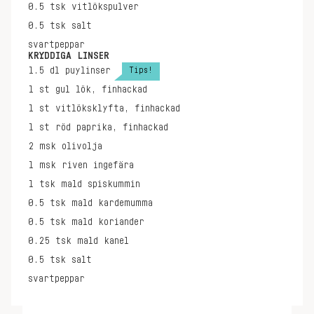
0.5
tsk
vitlökspulver
0.5
tsk
salt
svartpeppar
KRYDDIGA LINSER
Tips!
1.5
dl
puylinser
1
st
gul lök, finhackad
1
st
vitlöksklyfta, finhackad
1
st
röd paprika, finhackad
2
msk
olivolja
1
msk
riven ingefära
1
tsk
mald spiskummin
0.5
tsk
mald kardemumma
0.5
tsk
mald koriander
0.25
tsk
mald kanel
0.5
tsk
salt
svartpeppar