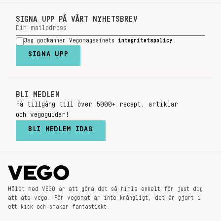
SIGNA UPP PÅ VÅRT NYHETSBREV
Jag godkänner Vegomagasinets
integritetspolicy
.
SIGNA UPP
BLI MEDLEM
Få tillgång till över 5000+ recept, artiklar
och vegoguider!
BLI MEDLEM IDAG
Målet med VEGO är att göra det så himla enkelt för just dig
att äta vego. För vegomat är inte krångligt, det är gjort i
ett kick och smakar fantastiskt.