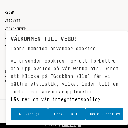
RECEPT
VEGONYTT
VECKOMENYER
OM OSS
VÄLKOMMEN TILL VEGO!
KONTAKT
Denna hemsida använder cookies
Vi använder cookies för att förbättra
OXENSTIERNSGATAN 33
din upplevelse på vår webbplats. Genom
114 27 STOCKHOLM
att klicka på "Godkänn alla" får vi
REDAKTIONEN@VEGOMAGASINET.SE
08-799 62 01
bättre statistik, vilket leder till en
förbättrad användarupplevelse.
Läs mer om vår integritetspolicy
Nödvändiga
Godkänn alla
Hantera cookies
© 2026 VEGOMAGASINET