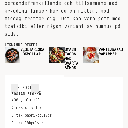
beroendeframkallande och tillsammans med
kryddiga linser har du en riktigt god
middag framför dig. Det kan vara gott med
tzatziki eller någon variant av hummus på
sida.
LIKNANDE RECEPT
VEGETARISKA
SMASH
VANILJBAKADE
LÖKBOLLAR
TACOS
RABARBER
MED
SVARTA
BÖNOR
INGREDIENSER
GÖR SÅ HÄR
4
PORT
-
+
ROSTAD BLOMKÅL
400
g
blomkål
2
msk
olivolja
1
tsk
paprikapulver
1
tsk
lökpulver