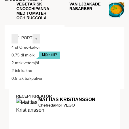
VEGETARISK
VANILJBAKADE
L
GNOCCHIPANNA
RABARBER
S
MED TOMATER
F
OCH RUCCOLA
INGREDIENSER
GÖR SÅ HÄR
1
PORT
-
+
4
st
Oreo-kakor
Mjölkfritt?
0.75
dl
mjölk
2
msk
vetemjöl
2
tsk
kakao
0.5
tsk
bakpulver
RECEPTKREATÖR
MATTIAS KRISTIANSSON
Chefredaktör VEGO