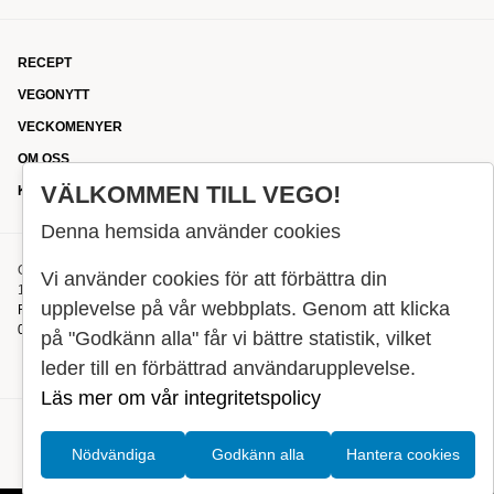
RECEPT
VEGONYTT
VECKOMENYER
OM OSS
VÄLKOMMEN TILL VEGO!
KONTAKT
Denna hemsida använder cookies
OXENSTIERNSGATAN 33
Vi använder cookies för att förbättra din
114 27 STOCKHOLM
upplevelse på vår webbplats. Genom att klicka
REDAKTIONEN@VEGOMAGASINET.SE
08-799 62 01
på "Godkänn alla" får vi bättre statistik, vilket
leder till en förbättrad användarupplevelse.
Läs mer om vår integritetspolicy
Nödvändiga
Godkänn alla
Hantera cookies