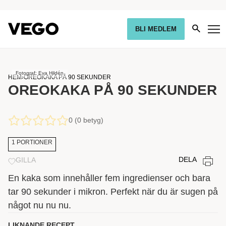
BLI MEDLEM
Fotograf: Eva Hildén
HEM
›
OREOKAKA PÅ 90 SEKUNDER
OREOKAKA PÅ 90 SEKUNDER
0 (0 betyg)
1 PORTIONER
DELA
GILLA
En kaka som innehåller fem ingredienser och bara
tar 90 sekunder i mikron. Perfekt när du är sugen på
något nu nu nu.
LIKNANDE RECEPT