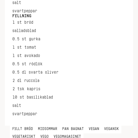
salt
svartpeppar
FYLLNING
1
st
bröd
salladsblad
0.5
st
gurka
1
st
tomat
1
st
avokado
0.5
st
rödlök
0.5
dl
svarta oliver
2
dl
ruccola
2
tsk
kapris
10
st
basilikablad
salt
svartpeppar
FYLLT BRÖD
MIDSOMMAR
PAN BAGNAT
VEGAN
VEGANSK
VEGETARISKT
VEGO
VEGOMAGASINET