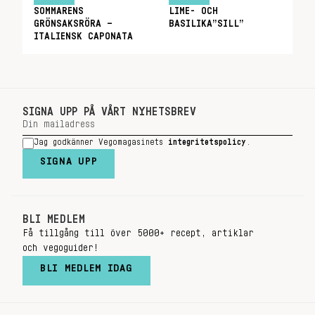
SOMMARENS
LIME- OCH
GRÖNSAKSRÖRA –
BASILIKA”SILL”
ITALIENSK CAPONATA
SIGNA UPP PÅ VÅRT NYHETSBREV
Jag godkänner Vegomagasinets
integritetspolicy
.
SIGNA UPP
BLI MEDLEM
Få tillgång till över 5000+ recept, artiklar
och vegoguider!
BLI MEDLEM IDAG