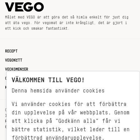
Målet med VEGO är att göra det så himla enkelt för just dig
att äta vego. För vegomat är inte krångligt, det är gjort i
ett kick och smakar fantastiskt.
RECEPT
VEGONYTT
VECKOMENYER
OM OSS
VÄLKOMMEN TILL VEGO!
KONTAKT
Denna hemsida använder cookies
Vi använder cookies för att förbättra
OXENSTIERNSGATAN 33
din upplevelse på vår webbplats. Genom
114 27 STOCKHOLM
att klicka på "Godkänn alla" får vi
REDAKTIONEN@VEGOMAGASINET.SE
08-799 62 01
bättre statistik, vilket leder till en
förbättrad användarupplevelse.