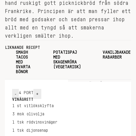
hand ruskigt gott picknickbröd från södra
Frankrike. Principen är att man fyller ett
bröd med godsaker och sedan pressar ihop
allt med en tyngd så att smakerna
verkligen smälter ihop.
LIKNANDE RECEPT
SMASH
POTATISPAJ
VANILJBAKADE
TACOS
MED
RABARBER
MED
SKAGENRÖRA
SVARTA
(VEGETARISK)
BÖNOR
INGREDIENSER
GÖR SÅ HÄR
4
PORT
-
+
VINÄGRETT
1
st
vitlöksklyfta
3
msk
olivolja
1
tsk
rödvinsvinäger
1
tsk
dijonsenap