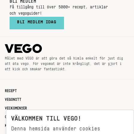
BLI MEDLEM
Få tillgång till över 5000+ recept, artiklar
och vegoguider!
BLI MEDLEM IDAG
Målet med VEGO är att göra det så himla enkelt för just dig
att äta vego. För vegomat är inte krångligt, det är gjort i
ett kick och smakar fantastiskt.
RECEPT
VEGONYTT
VECKOMENYER
OM OSS
VÄLKOMMEN TILL VEGO!
KONTAKT
Denna hemsida använder cookies