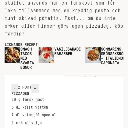
stället används här en färskost som får
leka tillsammans med en kryddig pesto och
tunt skivad potatis. Psst... om du inte
orkar eller hinner göra egen pizzadeg, köp
färdig!
LIKNANDE RECEPT
SMASH
VANILJBAKADE
SOMMARENS
TACOS
RABARBER
GRÖNSAKSRÖRA
MED
- ITALIENSK
SVARTA
CAPONATA
BÖNOR
INGREDIENSER
GÖR SÅ HÄR
2
PORT
-
+
PIZZADEG
10
g
färsk jäst
3
dl
kallt vatten
7
dl
vetemjöl special
1
msk
olivolja