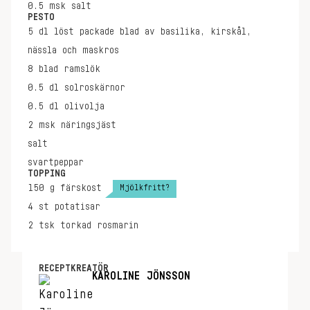
0.5
msk
salt
PESTO
5
dl
löst packade blad av basilika, kirskål,
nässla och maskros
8
blad
ramslök
0.5
dl
solroskärnor
0.5
dl
olivolja
2
msk
näringsjäst
salt
svartpeppar
TOPPING
Mjölkfritt?
150
g
färskost
4
st
potatisar
2
tsk
torkad rosmarin
RECEPTKREATÖR
KAROLINE JÖNSSON