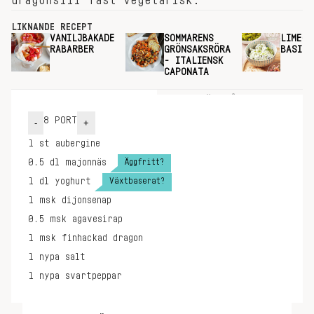
dragonsill fast vegetarisk.
LIKNANDE RECEPT
VANILJBAKADE
SOMMARENS
LIME- 
RABARBER
GRÖNSAKSRÖRA
BASILI
- ITALIENSK
CAPONATA
INGREDIENSER
GÖR SÅ HÄR
8
PORT
-
+
1
st
aubergine
Äggfritt?
0.5
dl
majonnäs
Växtbaserat?
1
dl
yoghurt
1
msk
dijonsenap
0.5
msk
agavesirap
1
msk
finhackad dragon
1
nypa
salt
1
nypa
svartpeppar