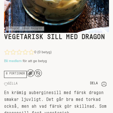
Fotograf: Linus Hallgren
VEGETARISK SILL MED DRAGON
0 (0 betyg)
Bli medlem
för att ge betyg
8 PORTIONER
DELA
GILLA
En krämig auberginesill med färsk dragon
smakar ljuvligt. Det går bra med torkad
också, men ah vad färsk gör skillnad. Som