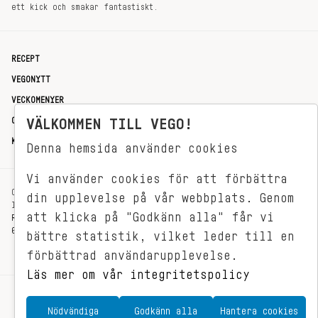
ett kick och smakar fantastiskt.
RECEPT
VEGONYTT
VECKOMENYER
OM OSS
VÄLKOMMEN TILL VEGO!
KONTAKT
Denna hemsida använder cookies
Vi använder cookies för att förbättra
OXENSTIERNSGATAN 33
din upplevelse på vår webbplats. Genom
114 27 STOCKHOLM
att klicka på "Godkänn alla" får vi
REDAKTIONEN@VEGOMAGASINET.SE
08-799 62 01
bättre statistik, vilket leder till en
förbättrad användarupplevelse.
Läs mer om vår integritetspolicy
Nödvändiga
Godkänn alla
Hantera cookies