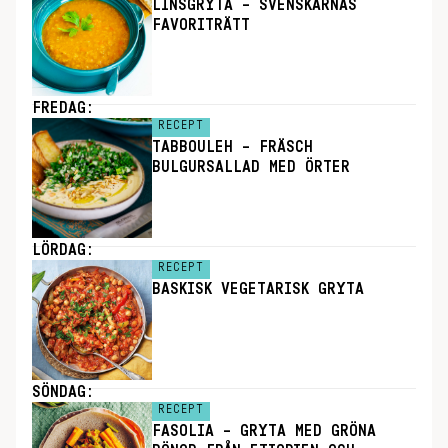
LINSGRYTA – SVENSKARNAS
FAVORITRÄTT
FREDAG:
RECEPT
TABBOULEH – FRÄSCH
BULGURSALLAD MED ÖRTER
LÖRDAG:
RECEPT
BASKISK VEGETARISK GRYTA
SÖNDAG:
RECEPT
FASOLIA – GRYTA MED GRÖNA