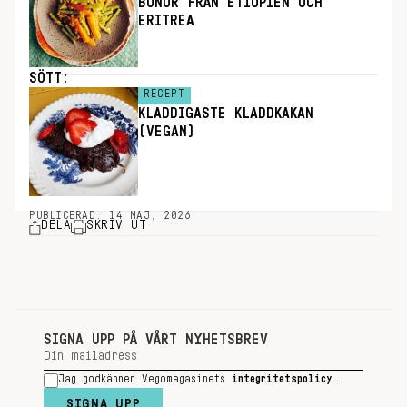
BÖNOR FRÅN ETIOPIEN OCH
ERITREA
SÖTT:
RECEPT
KLADDIGASTE KLADDKAKAN
(VEGAN)
PUBLICERAD: 14 MAJ, 2026
DELA
SKRIV UT
SIGNA UPP PÅ VÅRT NYHETSBREV
Jag godkänner Vegomagasinets
integritetspolicy
.
SIGNA UPP