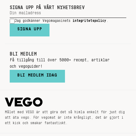
SIGNA UPP PÅ VÅRT NYHETSBREV
Jag godkänner Vegomagasinets
integritetspolicy
.
SIGNA UPP
BLI MEDLEM
Få tillgång till över 5000+ recept, artiklar
och vegoguider!
BLI MEDLEM IDAG
Målet med VEGO är att göra det så himla enkelt för just dig
att äta vego. För vegomat är inte krångligt, det är gjort i
ett kick och smakar fantastiskt.